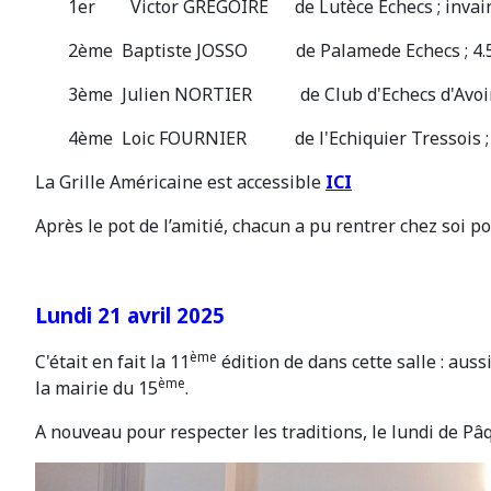
1er Victor GREGOIRE de Lutèce Echecs ; invaincu 
2ème Baptiste JOSSO de Palamede Echecs ; 4.5 
3ème Julien NORTIER de Club d'Echecs d'Avoine 
4ème Loic FOURNIER de l'Echiquier Tressois ; 4
La Grille Américaine est accessible
ICI
Après le pot de l’amitié, chacun a pu rentrer chez soi 
Lundi 21 avril 2025
ème
C'était en fait la 11
édition de dans cette salle : auss
ème
la mairie du 15
.
A nouveau pour respecter les traditions, le lundi de Pâ