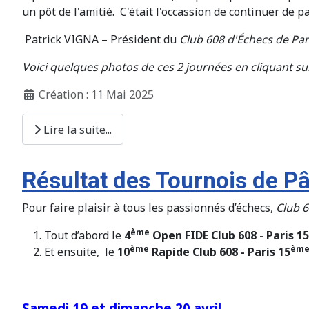
un pôt de l'amitié. C'était l'occassion de continuer de 
Patrick VIGNA – Président du
Club 608 d'Échecs de Par
Voici quelques photos de ces 2 journées en cliquant sur 
Création : 11 Mai 2025
Lire la suite...
Résultat des Tournois de Pâ
Pour faire plaisir à tous les passionnés d’échecs,
Club 6
ème
Tout d’abord le
4
Open FIDE Club 608 - Paris 
ème
èm
Et ensuite, le
10
Rapide Club 608 - Paris 15
Samedi 19 et dimanche 20 avril