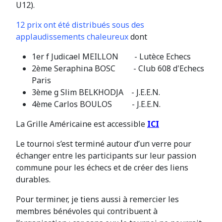
U12).
12 prix ont été distribués sous des
applaudissements chaleureux
dont
1er f Judicael MEILLON - Lutèce Echecs
2ème Seraphina BOSC - Club 608 d'Echecs
Paris
3ème g Slim BELKHODJA - J.E.E.N.
4ème Carlos BOULOS - J.E.E.N.
La Grille Américaine est accessible
ICI
Le tournoi s’est terminé autour d’un verre pour
échanger entre les participants sur leur passion
commune pour les échecs et de créer des liens
durables.
Pour terminer, je tiens aussi à remercier les
membres bénévoles qui contribuent à