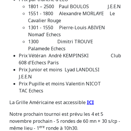
1801 – 2500 Paul BOULOS J.E.E.N
1551 - 1800 Alexandre MORLAYE Le
Cavalier Rouge
1301 - 1550 Pierre-Louis ABIVEN
Nomad' Echecs
1300 Dimitri TROUVE
Palamede Echecs
Prix Vétéran André KEMPINSKI Club
608 d'Echecs Paris
Prix Junior et moins Lyad LANDOLSI
J.E.E.N
Prix Pupille et moins Valentin NICOT
TAC Echecs
La Grille Américaine est accessible
ICI
Notre prochain tournoi est prévu les 4 et 5
novembre prochain - 5 rondes de 60 mn + 30 s/cp -
ere
même lieu - 1
ronde à 10h30.