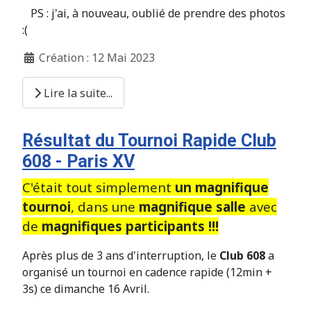
PS : j'ai, à nouveau, oublié de prendre des photos
:(
Création : 12 Mai 2023
Lire la suite...
Résultat du Tournoi Rapide Club
608 - Paris XV
C'était tout simplement
un magnifique
tournoi
, dans une
magnifique salle
avec
de
magnifiques participants !!!
Après plus de 3 ans d'interruption, le
Club 608
a
organisé un tournoi en cadence rapide (12min +
3s) ce dimanche 16 Avril.