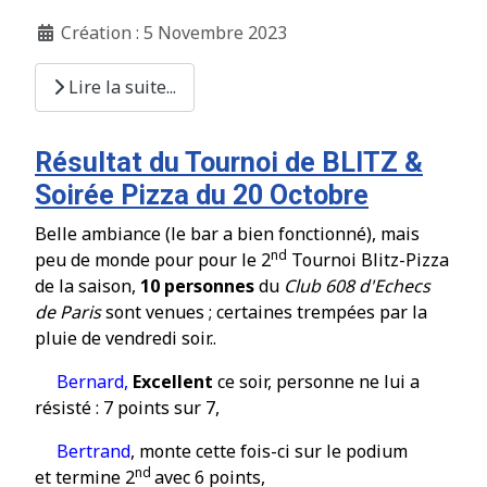
Création : 5 Novembre 2023
Lire la suite...
Résultat du Tournoi de BLITZ &
Soirée Pizza du 20 Octobre
Belle ambiance (le bar a bien fonctionn
é
), mais
nd
peu de monde pour pour le 2
Tournoi Blitz-Pizza
de la saison,
10 personnes
du
Club 608 d'Echecs
de Paris
sont venues ; certaines tremp
ée
s par la
pluie de vendredi soir..
Bernard,
Excellent
ce soir
, personne ne lui a
r
é
sist
é
: 7 points sur 7,
Bertrand
, monte cette fois-ci sur le podium
nd
et termine 2
avec 6 points,