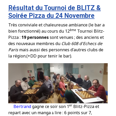
Résultat du Tournoi de BLITZ &
Soirée Pizza du 24 Novembre
Très conviviale et chaleureuse ambiance (le bar a
ème
bien fonctionn
é
) au cours du 12
Tournoi Blitz-
Pizza :
19 personnes
sont venues ; des anciens et
des nouveaux membres du
Club 608 d'Echecs de
Paris
mais aussi des
personnes d'autres clubs de
la r
é
gion.
(+DD pour tenir le bar).
er
Bertrand
gagne ce soir son 1
Blitz-Pizza et
repart avec un manga
lire : 6
points sur 7,
à