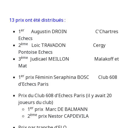
13 prix ont été distribués :
er
1
Augustin DROIN C'Chartres
Echecs
ème
2
Loic TRAVADON Cergy
Pontoise Echecs
ème
3
Judicael MEILLON Malakoff et
Mat
er
1
prix Féminin Seraphina BOSC Club 608
d'Echecs Paris
Prix du Club 608 d'Echecs Paris (il y avait 20
joueurs du club)
er
1
prix Marc DE BALMANN
ème
2
prix Nestor CAPDEVILA
Prix par tranche d'ELO