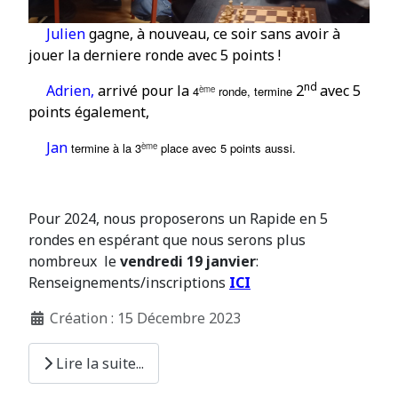
Julien
gagne,
à
nouveau, ce soir sans avoir à
jouer la derniere ronde
avec 5 points
!
nd
Adrien,
arriv
é
pour la
2
avec 5
ème
4
ronde, termine
points
é
galement,
Jan
ème
termine à la 3
place avec 5 points aussi.
Pour 2024, nous proposerons un Rapide en 5
rondes en espérant que nous serons plus
nombreux le
vendredi 19 janvier
:
Renseignements/inscriptions
ICI
Création : 15 Décembre 2023
Lire la suite...