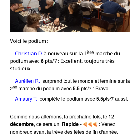
Voici le podium :
ère
Christian D
.
à nouveau s
ur la 1
marche du
podium avec
6
pts/7 : Excellent, toujours très
studieux.
Aurélien R.
surprend tout le monde et termine sur la
nd
2
marche du podium avec
5.5
pts/7 :
Bravo
.
Amaury T.
complète le podium avec
5.5
pts/7 aussi.
Comme nous alternons, la prochaine fois, le
12
décembre
, ce sera un
Rapide
:
Venez
-
nombreux avant la trève des fêtes de fin d'année.