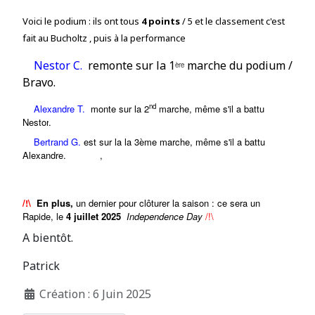
Voici le podium : ils ont tous
4 points
/ 5 et le classement c'est
fait au Bucholtz , puis à la performance
N
estor C.
remonte
sur la
1
marche du podium /
ère
Bravo.
nd
Alexandre T.
monte sur la 2
marche, même s'il a battu
Nestor
.
Bertrand G.
est sur la
la 3ème marche, même s'il a battu
Alexandre.
,
/!\
En plus,
un dernier pour clôturer la saison : ce sera un
Rapide, le
4 juillet 2025
Independence Day
/!\
A bientôt.
Patrick
Création : 6 Juin 2025