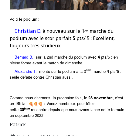
Voici le podium :
Christian D
.
à nouveau s
ur la
1
marche du
ère
podium avec le scor parfait
5
pts/ 5 : Excellent,
toujours très studieux.
Bernard B.
sur la 2nd marche du podium avec
4
pts/5 :
en
pleine forme avant le match de dimanche
.
ème
Alexandre T.
monte sur le podium à l
a 3
marche
4
pts/5 :
seule défaite contre Christian aussi.
Comme nous alternons, la prochaine fois, le
28 novembre
, c'est
un
:
Venez nombreux pour fêtez
Blitz
-
ème
c
ette
30
rencontre depuis que nous avons lancé cette formule
en septembre 2022.
Patrick