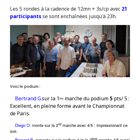
Les 5 rondes à la cadence de 12mn + 3s/cp avec
21
participants
se sont enchaînées jusqu'à 23h.
Voici le podium :
Bertrand G.
sur la
1
marche du podium
5
pts/ 5 :
ère
Excellent, en pleine forme avant le Championnat
de Paris.
nd
Diego O.
monte sur la 2
marche avec 4/5 : impressionant ce
soir
.
ème
Bernard B.
remonte sur le podium à la
la 3
marche 4/5 aussi