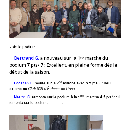
Voici le podium :
Bertrand G.
à nouveau s
ur la
1
marche du
ère
podium
7
pts/ 7 : Excellent, en pleine forme dès le
début de la saison.
nd
Christian D.
monte sur la 2
marche avec
5.5
pts/7 : seul
externe au
Club 608 d’Échecs de Paris
ème
Nestor C.
remonte sur le podium à l
a 3
marche
4.5
pts/7 : il
remonte sur le podium.
,