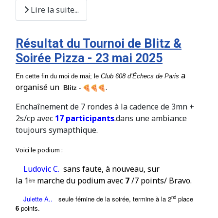
Lire la suite...
Résultat du Tournoi de Blitz &
Soirée Pizza - 23 mai 2025
a
En cette fin du moi de mai; le
Club
608
d’Échecs de Paris
organisé un
.
Blitz
-
Enchaînement de 7 rondes à la cadence de 3mn +
2s/cp avec
17 participants
.
dans une ambiance
toujours symapthique
.
Voici le podium :
Ludovic C.
sans faute
, à nouveau, sur
la
1
marche du podium avec
7
/7 points/ Bravo.
ère
nd
Julette A..
seule fémine de la soirée,
termi
ne à la
2
place
6
points.