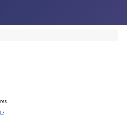
res.
17