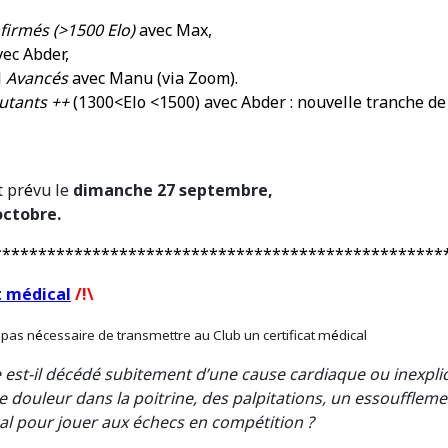
firmés (>1500 Elo)
avec Max,
vec Abder,
l
A
vancés
av
ec Manu (via Zoom).
utants ++
(1300<Elo <1500) avec Abder : nouvelle tranche de 
t pr
é
vu le
dimanche 27 septembre,
octobre.
**************************************************
t médical
/!\
t pas n
é
cessaire de transmettre au Club un certificat m
é
dical
 est-il décédé subitement d’une cause cardiaque ou inexpli
e douleur dans la poitrine, des palpitations, un essouffleme
cal pour jouer aux échecs en compétition ?