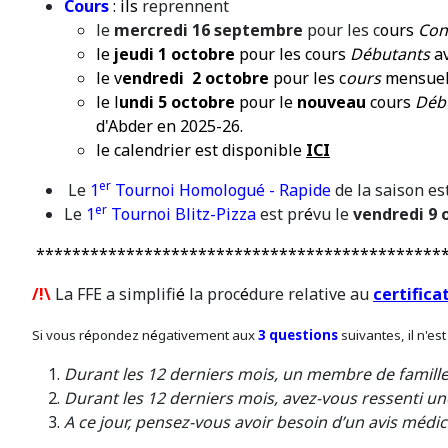
C
ours
: ils
reprennent
le
mercredi 16 septembre
pour les c
ours
Con
le
jeudi 1 octobre
pour les cours
Débutants
a
le v
endredi 2 octobre
pour les c
ours
mensue
le l
undi 5 octobre
pour le
nouveau
cours
Déb
d'Abder en 2025-26.
le calendrier est disponible
ICI
er
Le
1
Tournoi Homologu
é
- Rapide
de la saison es
er
Le
1
Tournoi Blitz-Pizza
est pr
é
vu le
vendredi 9 
*********************************************
/!\
La FFE a simplifi
é
la proc
é
dure relative au
certifica
Si vous r
é
pondez n
é
gativement aux
3 questions
suivantes, il n'es
Durant les 12 derniers mois, un membre de famille
Durant les 12 derniers mois, avez-vous ressenti un
A ce jour, pensez-vous avoir besoin d’un avis médi