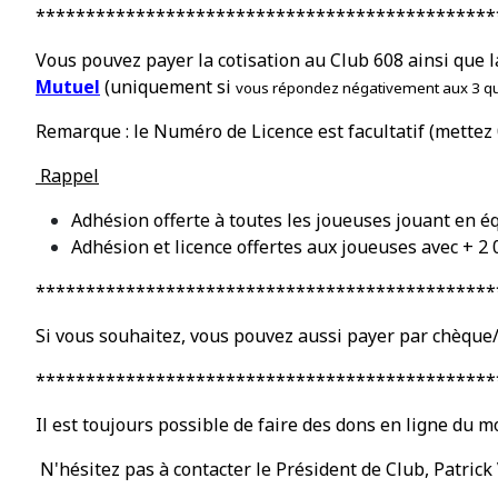
**********************************************
Vous pouvez payer la cotisation au Club 608 ainsi que l
Mutuel
(uniquement si
vous r
é
pondez n
é
gativement aux
3 q
Remarque : le Num
é
ro de Licence est facultatif (mette
Rappel
Adhésion offerte à toutes les joueuses jouant en é
Adhésion et licence offertes aux joueuses avec + 2
**********************************************
Si vous souhaitez, vous pouvez aussi payer par chèque
**********************************************
Il est toujours possible
de faire des dons en ligne du m
N'h
é
sitez pas à contacter le Pr
é
sident de Club, Patric