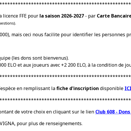
**************************************************
a licence FFE pour
la saison 2026-2027
- par
Carte Bancair
uestions).
z 000), mais ceci nous facilite pour identifier les personnes
quipe (les dons sont bienvenus).
 000 ELO et aux joueurs avec +2 200 ELO, à la condition de j
**************************************************
/espèce en remplissant la
fiche d'inscription
disponible
IC
**************************************************
ontant de votre choix
en cliquant sur le lien
Club 608 - Dons
k VIGNA, pour plus de renseignements.