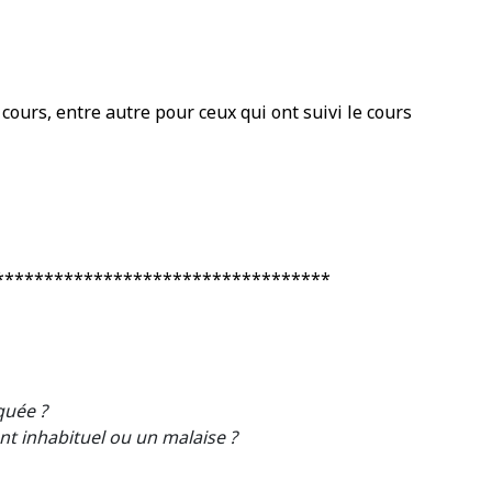
cours, entre autre pour ceux qui ont suivi le cours
**********************************
quée ?
nt inhabituel ou un malaise ?