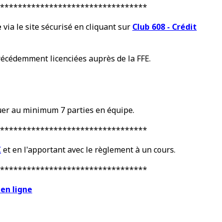
*********************************
e
via le site s
é
curis
é
en cliquant sur
Club 608 - Crédit
 précédemment licenciées auprès de la FFE.
ouer au minimum 7 parties en équipe.
*********************************
I
et en l'apportant avec le règlement à un cours.
*********************************
 en ligne