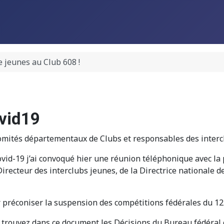
 jeunes au Club 608 !
vid19
omités départementaux de Clubs et responsables des interc
 Covid-19 j’ai convoqué hier une réunion téléphonique avec l
recteur des interclubs jeunes, de la Directrice nationale de
 préconiser la suspension des compétitions fédérales du 12 
us trouvez dans ce document les Décisions du Bureau fédéral