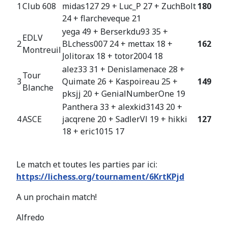
1
Club 608
midas127 29 + Luc_P 27 + ZuchBolt
180
24 + flarcheveque 21
yega 49 + Berserkdu93 35 +
EDLV
2
BLchess007 24 + mettax 18 +
162
Montreuil
Jolitorax 18 + totor2004 18
alez33 31 + Denislamenace 28 +
Tour
3
Quimate 26 + Kaspoireau 25 +
149
Blanche
pksjj 20 + GenialNumberOne 19
Panthera 33 + alexkid3143 20 +
4
ASCE
jacqrene 20 + SadlerVl 19 + hikki
127
18 + eric1015 17
Le match et toutes les parties par ici:
https://lichess.org/tournament/6KrtKPjd
A un prochain match!
Alfredo