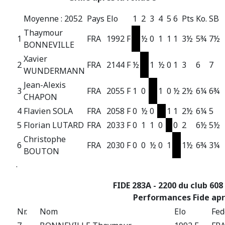
Moyenne : 2052
Pays
Elo
1
2
3
4
5
6
Pts
Ko.
SB
Thaymour
1
FRA
1992 F
½
0
1
1
1
3½
5¾
7½
BONNEVILLE
Xavier
2
FRA
2144 F
½
1
½
0
1
3
6
7
WUNDERMANN
Jean-Alexis
3
FRA
2055 F
1
0
1
0
½
2½
6¼
6¾
CHAPON
4
Flavien SOLA
FRA
2058 F
0
½
0
1
1
2½
6¼
5
5
Florian LUTARD
FRA
2033 F
0
1
1
0
0
2
6½
5½
Christophe
6
FRA
2030 F
0
0
½
0
1
1½
6¾
3¼
BOUTON
.
FIDE 283A - 2200 du club 608
Performances Fide apr
Nr.
Nom
Elo
Fed