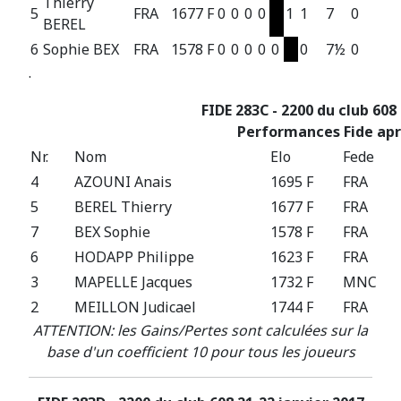
Thierry
5
FRA
1677 F
0
0
0
0
1
1
7
0
BEREL
6
Sophie BEX
FRA
1578 F
0
0
0
0
0
0
7½
0
.
FIDE 283C - 2200 du club 608
Performances Fide apr
Nr.
Nom
Elo
Fede
4
AZOUNI Anais
1695 F
FRA
5
BEREL Thierry
1677 F
FRA
7
BEX Sophie
1578 F
FRA
6
HODAPP Philippe
1623 F
FRA
3
MAPELLE Jacques
1732 F
MNC
2
MEILLON Judicael
1744 F
FRA
ATTENTION: les Gains/Pertes sont calculées sur la
base d'un coefficient 10 pour tous les joueurs