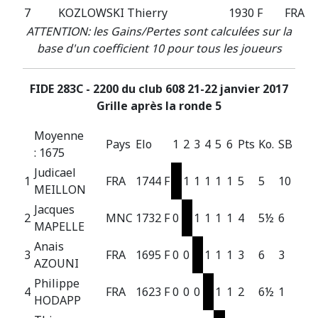
7
KOZLOWSKI Thierry
1930 F
FRA
ATTENTION: les Gains/Pertes sont calculées sur la
base d'un coefficient 10 pour tous les joueurs
FIDE 283C - 2200 du club 608 21-22 janvier 2017
Grille après la ronde 5
Moyenne
Pays
Elo
1
2
3
4
5
6
Pts
Ko.
SB
: 1675
Judicael
1
FRA
1744 F
1
1
1
1
1
5
5
10
MEILLON
Jacques
2
MNC
1732 F
0
1
1
1
1
4
5½
6
MAPELLE
Anais
3
FRA
1695 F
0
0
1
1
1
3
6
3
AZOUNI
Philippe
4
FRA
1623 F
0
0
0
1
1
2
6½
1
HODAPP