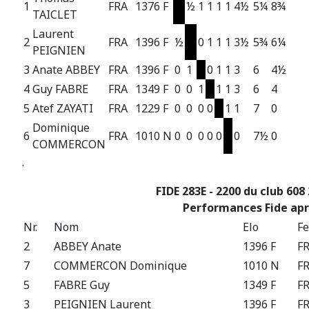
1
FRA
1376 F
½
1
1
1
1
4½
5¼
8¾
TAICLET
Laurent
2
FRA
1396 F
½
0
1
1
1
3½
5¾
6¼
PEIGNIEN
3
Anate ABBEY
FRA
1396 F
0
1
0
1
1
3
6
4½
4
Guy FABRE
FRA
1349 F
0
0
1
1
1
3
6
4
5
Atef ZAYATI
FRA
1229 F
0
0
0
0
1
1
7
0
Dominique
6
FRA
1010 N
0
0
0
0
0
0
7½
0
COMMERCON
.
FIDE 283E - 2200 du club 608
Performances Fide apr
Nr.
Nom
Elo
F
2
ABBEY Anate
1396 F
F
7
COMMERCON Dominique
1010 N
F
5
FABRE Guy
1349 F
F
3
PEIGNIEN Laurent
1396 F
F