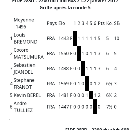
FIDE 283D - 2200 du club 608 21-22 janvier 2017
Grille après la ronde 5
Moyenne
Pays
Elo
1
2
3
4
5
6
Pts
Ko.
SB
: 1496
Louis
1
FRA
1443 F
1
1
1
1
1
5
5
10
BREMOND
Cocoro
2
FRA
1550 F
0
1
0
1
1
3
6
5
MATSUMURA
Sebastien
3
FRA
1488 F
0
0
1
1
1
3
6
4
JEANDEL
Stephane
4
FRA
1569 F
0
1
0
0
1
2
6½
3
FRANOT
5
Kevin BEREL
FRA
1481 F
0
0
0
1
1
2
6½
2
Andre
6
FRA
1447 F
0
0
0
0
0
0
7½
0
TULLIEZ
.
FIDE 283D - 2200 du club 608