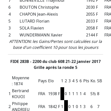
7
BONNEVILLE Thaymour
1992 F
FR
6
BOUTON Christophe
2030 F
FR
4
CHAPON Jean-Alexis
2055 F
FR
5
LUTARD Florian
2033 F
FR
3
SOLA Flavien
2058 F
FR
2
WUNDERMANN Xavier
2144 F
FR
ATTENTION: les Gains/Pertes sont calculées sur la
base d'un coefficient 10 pour tous les joueurs
FIDE 283B - 2200 du club 608 21-22 janvier 2017
Grille après la ronde 5
Moyenne
Pays
Elo
1
2
3
4
5
6
Pts
Ko.
SB
: 1874
Bertrand
1
FRA
1938 F
0
1
1
1
1
4
5½
8
KOUOI
Philippe
2
FRA
1842 F
1
0
1
0
1
3
6
7
ANDRIEU