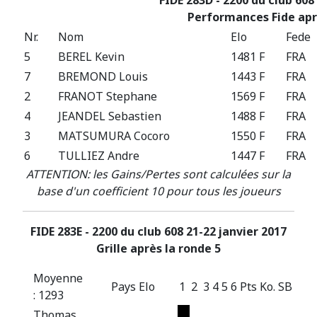
Performances Fide apr
Nr.
Nom
Elo
Fede
5
BEREL Kevin
1481 F
FRA
7
BREMOND Louis
1443 F
FRA
2
FRANOT Stephane
1569 F
FRA
4
JEANDEL Sebastien
1488 F
FRA
3
MATSUMURA Cocoro
1550 F
FRA
6
TULLIEZ Andre
1447 F
FRA
ATTENTION: les Gains/Pertes sont calculées sur la
base d'un coefficient 10 pour tous les joueurs
FIDE 283E - 2200 du club 608 21-22 janvier 2017
Grille après la ronde 5
Moyenne
Pays
Elo
1
2
3
4
5
6
Pts
Ko.
SB
: 1293
Thomas