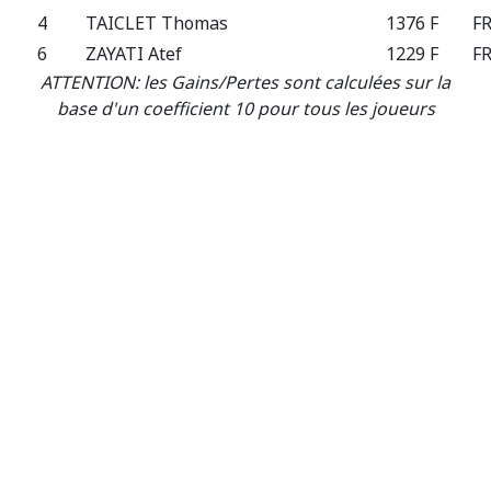
4
TAICLET Thomas
1376 F
F
6
ZAYATI Atef
1229 F
F
ATTENTION: les Gains/Pertes sont calculées sur la
base d'un coefficient 10 pour tous les joueurs