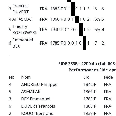
Francois
3
FRA
1883 F
0
1
0
1
1
3
6
6
DUVERT
4
Ali ASMAI
FRA
1866 F
0
0
1
1
0
2
6½
5
Thierry
5
FRA
1930 F
0
1
0
0
1
2
6½
4
KOZLOWSKI
Emmanuel
6
FRA
1785 F
0
0
0
1
0
1
7
2
BEX
.
FIDE 283B - 2200 du club 608
Performances Fide apr
Nr.
Nom
Elo
Fede
4
ANDRIEU Philippe
1842 F
FRA
5
ASMAI Ali
1866 F
FRA
3
BEX Emmanuel
1785 F
FRA
6
DUVERT Francois
1883 F
FRA
2
KOUOI Bertrand
1938 F
FRA