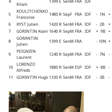
4
1399 E
SenM
FRA
IDF
Kilani
KOULITCHENKO
5
1480 R
SepF
FRA
IDF
- 1N
=
Francoise
6
RYST Julien
1420 R
SenM
FRA
IDF
- 2B
+
7
GORINTIN Alain
1640 R
SepM
FRA
IDF
+ 9B
=
GORANTIN
8
1399 E
SenM
FRA
- 10N
+
Julien
PEIGNIEN
9
1240 R
SepM
FRA
IDF
- 7N
-
Laurent
LORENZO
10
1880 R
SenM
ESP
IDF
+ 8B
-
Alfredo
11
GORINTIN Hugo
1330 R
SenM
FRA
IDF
- 3B
-