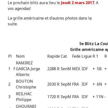
Le prochain blitz aura lieu le
Jeudi 2 mars 2017
. A
vos agendas!
La grille américaine et d'autres photos dans la
suite.
5e Blitz La Co
Grille américaine a
Pl
Nom
Rapide
Cat.
Fede
Ligue
R 1
R
RAMIREZ
1
f
GARCIA Jorge
2288 R
SenM
MEX
IDF
+ 5B
+
Alberto
BOUTON
2
2030 R
SepM
FRA
IDF
+ 6N
+
Christophe
REILHAC
3
1720 R
SepM
FRA
IDF
+ 11N
-
Philippe
GHOURABI