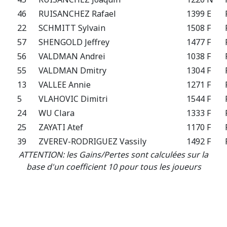
46
RUISANCHEZ Rafael
1399 E
22
SCHMITT Sylvain
1508 F
57
SHENGOLD Jeffrey
1477 F
56
VALDMAN Andrei
1038 F
55
VALDMAN Dmitry
1304 F
13
VALLEE Annie
1271 F
5
VLAHOVIC Dimitri
1544 F
24
WU Clara
1333 F
25
ZAYATI Atef
1170 F
39
ZVEREV-RODRIGUEZ Vassily
1492 F
ATTENTION: les Gains/Pertes sont calculées sur la
base d'un coefficient 10 pour tous les joueurs