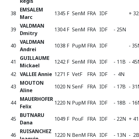
Regis
EMSALEM
38
1345 F
SenM
FRA
IDF
+ 3
Marc
VALDMAN
39
1304 F
SenM
FRA
IDF
- 25N
Dmitry
VALDMAN
40
1038 F
PupM
FRA
IDF
- 35
Andrei
GUILLAUME
41
1242 F
SenM
FRA
IDF
- 11B
- 45
Mickael
42
VALLEE Annie
1271 F
VetF
FRA
IDF
- 4N
MOUTON
43
1020 N
SenF
FRA
IDF
- 17B
- 31
Aline
MAUERHOFER
44
1220 N
PupM
FRA
IDF
- 18B
- 16
Felix
BUTNARU
45
1049 F
PouF
FRA
IDF
- 22N
+ 4
Dana
RUISANCHEZ
46
1220 N
BenM
FRA
IDF
- 13N
- 2
Joaquin