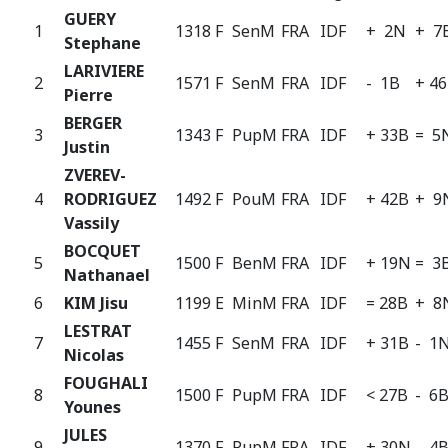
GUERY
1
1318 F
SenM
FRA
IDF
+ 2N
+ 7
Stephane
LARIVIERE
2
1571 F
SenM
FRA
IDF
- 1B
+ 4
Pierre
BERGER
3
1343 F
PupM
FRA
IDF
+ 33B
= 5
Justin
ZVEREV-
4
RODRIGUEZ
1492 F
PouM
FRA
IDF
+ 42B
+ 9
Vassily
BOCQUET
5
1500 F
BenM
FRA
IDF
+ 19N
= 3
Nathanael
6
KIM Jisu
1199 E
MinM
FRA
IDF
= 28B
+ 8
LESTRAT
7
1455 F
SenM
FRA
IDF
+ 31B
- 1
Nicolas
FOUGHALI
8
1500 F
PupM
FRA
IDF
< 27B
- 6
Younes
JULES
9
1370 F
PupM
FRA
IDF
+ 30N
- 4