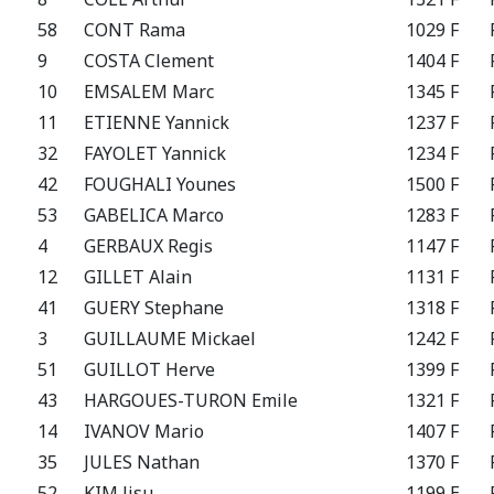
58
CONT Rama
1029 F
9
COSTA Clement
1404 F
10
EMSALEM Marc
1345 F
11
ETIENNE Yannick
1237 F
32
FAYOLET Yannick
1234 F
42
FOUGHALI Younes
1500 F
53
GABELICA Marco
1283 F
4
GERBAUX Regis
1147 F
12
GILLET Alain
1131 F
41
GUERY Stephane
1318 F
3
GUILLAUME Mickael
1242 F
51
GUILLOT Herve
1399 F
43
HARGOUES-TURON Emile
1321 F
14
IVANOV Mario
1407 F
35
JULES Nathan
1370 F
52
KIM Jisu
1199 E