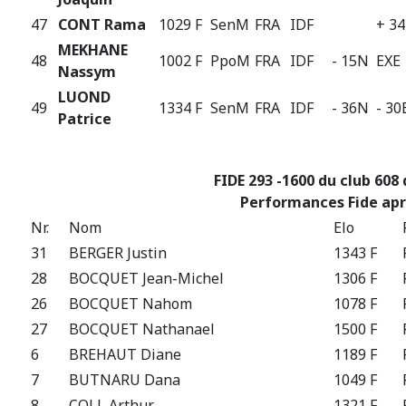
47
CONT Rama
1029 F
SenM
FRA
IDF
+ 3
MEKHANE
48
1002 F
PpoM
FRA
IDF
- 15N
EXE
Nassym
LUOND
49
1334 F
SenM
FRA
IDF
- 36N
- 30
Patrice
FIDE 293 -1600 du club 608 
Performances Fide apr
Nr.
Nom
Elo
31
BERGER Justin
1343 F
28
BOCQUET Jean-Michel
1306 F
26
BOCQUET Nahom
1078 F
27
BOCQUET Nathanael
1500 F
6
BREHAUT Diane
1189 F
7
BUTNARU Dana
1049 F
8
COLL Arthur
1321 F