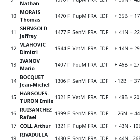
Nathan
MORAIS
10
1470 F
PupM
FRA
IDF
+ 35B
+ 1
Thomas
SHENGOLD
11
1477 F
SenM
FRA
IDF
+ 41N
+ 2
Jeffrey
VLAHOVIC
12
1544 F
VetM
FRA
IDF
+ 14N
+ 2
Dimitri
IVANOV
13
1407 F
PouM
FRA
IDF
+ 46B
= 2
Mario
BOCQUET
14
1306 F
SenM
FRA
IDF
- 12B
+ 3
Jean-Michel
HARGOUES-
15
1321 F
VetM
FRA
IDF
+ 48B
= 2
TURON Emile
RUISANCHEZ
16
1399 E
SenM
FRA
IDF
- 26N
+ 4
Rafael
17
COLL Arthur
1321 F
PupM
FRA
IDF
+ 43N
- 10
RIVADULLA
18
1430 F
SenM
FRA
IDF
+ 44N
- 26