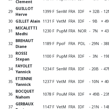
Clement
GUILLOT
29
1399 F
SenM
FRA
IDF
+ 32B
- 12
Herve
30
GILLET Alain
1131 F
VetM
FRA
IDF
- 9B
+ 4
MICALETTI
31
1230 F
PupM
FRA
NOR
- 7N
+ 4
Medhi
BREHAUT
32
1189 F
PpoF
FRA
PDL
- 29N
- 38
Diane
ROSSI
33
1100 F
PupM
FRA
IDF
- 3N
- 19
Stepan
FAYOLET
34
1234 F
SenM
FRA
IDF
- 20B
- 47
Yannick
ETIENNE
35
1237 F
VetM
FRA
IDF
- 10N
+ 4
Yannick
BOCQUET
36
1078 F
PouM
FRA
IDF
+ 49B
- 23
Nahom
GERBAUX
37
1147 F
VetM
FRA
IDF
- 21N
- 14