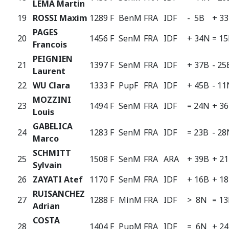
LEMA Martin
19
ROSSI Maxim
1289 F
BenM
FRA
IDF
- 5B
+ 3
PAGES
20
1456 F
SenM
FRA
IDF
+ 34N
= 1
Francois
PEIGNIEN
21
1397 F
SenM
FRA
IDF
+ 37B
- 25
Laurent
22
WU Clara
1333 F
PupF
FRA
IDF
+ 45B
- 11
MOZZINI
23
1494 F
SenM
FRA
IDF
= 24N
+ 3
Louis
GABELICA
24
1283 F
SenM
FRA
IDF
= 23B
- 28
Marco
SCHMITT
25
1508 F
SenM
FRA
ARA
+ 39B
+ 2
Sylvain
26
ZAYATI Atef
1170 F
SenM
FRA
IDF
+ 16B
+ 1
RUISANCHEZ
27
1288 F
MinM
FRA
IDF
> 8N
= 1
Adrian
COSTA
28
1404 F
PupM
FRA
IDF
= 6N
+ 2