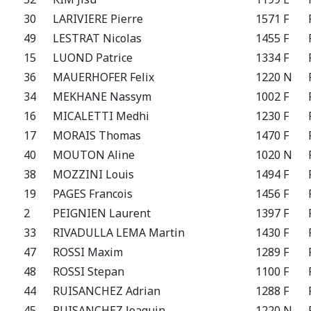
30
LARIVIERE Pierre
1571 F
49
LESTRAT Nicolas
1455 F
15
LUOND Patrice
1334 F
36
MAUERHOFER Felix
1220 N
34
MEKHANE Nassym
1002 F
16
MICALETTI Medhi
1230 F
17
MORAIS Thomas
1470 F
40
MOUTON Aline
1020 N
38
MOZZINI Louis
1494 F
19
PAGES Francois
1456 F
2
PEIGNIEN Laurent
1397 F
33
RIVADULLA LEMA Martin
1430 F
47
ROSSI Maxim
1289 F
48
ROSSI Stepan
1100 F
44
RUISANCHEZ Adrian
1288 F
45
RUISANCHEZ Joaquin
1220 N