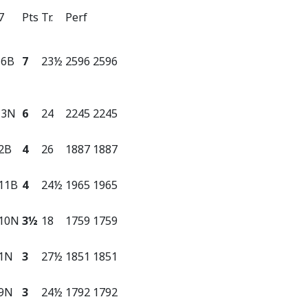
7
Pts
Tr.
Perf
 6B
7
23½
2596
2596
 3N
6
24
2245
2245
2B
4
26
1887
1887
11B
4
24½
1965
1965
 10N
3½
18
1759
1759
 1N
3
27½
1851
1851
 9N
3
24½
1792
1792