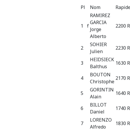
Pl
Nom
Rapid
RAMIREZ
GARCIA
1
f
2200 R
Jorge
Alberto
SOHIER
2
2230 R
Julien
HEIDSIECK
3
1630 R
Balthus
BOUTON
4
2170 R
Christophe
GORINTIN
5
1640 R
Alain
BILLOT
6
1740 R
Daniel
LORENZO
7
1830 R
Alfredo