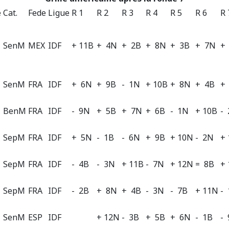
e
Cat.
Fede
Ligue
R 1
R 2
R 3
R 4
R 5
R 6
R 
SenM
MEX
IDF
+ 11B
+ 4N
+ 2B
+ 8N
+ 3B
+ 7N
+
SenM
FRA
IDF
+ 6N
+ 9B
- 1N
+ 10B
+ 8N
+ 4B
+
BenM
FRA
IDF
- 9N
+ 5B
+ 7N
+ 6B
- 1N
+ 10B
- 
SepM
FRA
IDF
+ 5N
- 1B
- 6N
+ 9B
+ 10N
- 2N
+ 
SepM
FRA
IDF
- 4B
- 3N
+ 11B
- 7N
+ 12N
= 8B
+
SepM
FRA
IDF
- 2B
+ 8N
+ 4B
- 3N
- 7B
+ 11N
-
SenM
ESP
IDF
+ 12N
- 3B
+ 5B
+ 6N
- 1B
-