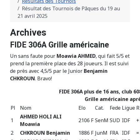
Résultats des Tournois
Résultat des Tournois de Pâques du 19 au
21 avril 2025
Archives
FIDE 306A Grille américaine
Un sans faute pour
Moawia AHMED
, qui fait 5/5 et
prend la première place des 28 joueurs. Il est suivi
de près avec 4,5/5 par le Junior
Benjamin
CHKROUN
. Bravo!
FIDE 306A plus de 16 ans, club 60
Grille américaine aprè
Pl
Nom
Elo
Cat.
Fede
Ligue
R
AHMED HOLI ALI
1
2106 F
SenM
SUD
IDF
+
Moawia
2
CHKROUN Benjamin
1886 F
JunM
FRA
IDF
=