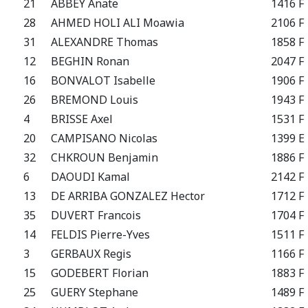
21
ABBEY Anate
1416 F
28
AHMED HOLI ALI Moawia
2106 F
31
ALEXANDRE Thomas
1858 F
12
BEGHIN Ronan
2047 F
16
BONVALOT Isabelle
1906 F
26
BREMOND Louis
1943 F
4
BRISSE Axel
1531 F
20
CAMPISANO Nicolas
1399 E
32
CHKROUN Benjamin
1886 F
6
DAOUDI Kamal
2142 F
13
DE ARRIBA GONZALEZ Hector
1712 F
35
DUVERT Francois
1704 F
14
FELDIS Pierre-Yves
1511 F
3
GERBAUX Regis
1166 F
15
GODEBERT Florian
1883 F
25
GUERY Stephane
1489 F