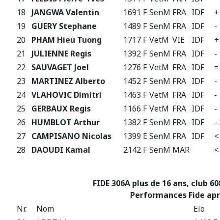
18
JANGWA Valentin
1691 F
SenM
FRA
IDF
+
19
GUERY Stephane
1489 F
SenM
FRA
IDF
-
20
PHAM Hieu Tuong
1717 F
VetM
VIE
IDF
+
21
JULIENNE Regis
1392 F
SenM
FRA
IDF
-
22
SAUVAGET Joel
1276 F
VetM
FRA
IDF
=
23
MARTINEZ Alberto
1452 F
SenM
FRA
IDF
-
24
VLAHOVIC Dimitri
1463 F
VetM
FRA
IDF
-
25
GERBAUX Regis
1166 F
VetM
FRA
IDF
-
26
HUMBLOT Arthur
1382 F
SenM
FRA
IDF
-
27
CAMPISANO Nicolas
1399 E
SenM
FRA
IDF
<
28
DAOUDI Kamal
2142 F
SenM
MAR
<
FIDE 306A plus de 16 ans, club 60
Performances Fide apr
Nr.
Nom
Elo