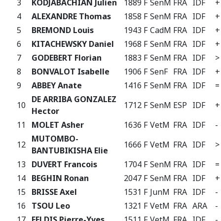
3
KODJABACHIAN Julien
1889 F
SenM
FRA
IDF
+
4
ALEXANDRE Thomas
1858 F
SenM
FRA
IDF
+
5
BREMOND Louis
1943 F
CadM
FRA
IDF
+
6
KITACHEWSKY Daniel
1968 F
SenM
FRA
IDF
+
7
GODEBERT Florian
1883 F
SenM
FRA
IDF
>
8
BONVALOT Isabelle
1906 F
SenF
FRA
IDF
+
9
ABBEY Anate
1416 F
SenM
FRA
IDF
=
DE ARRIBA GONZALEZ
10
1712 F
SenM
ESP
IDF
+
Hector
11
MOLET Asher
1636 F
VetM
FRA
IDF
-
MUTOMBO-
12
1666 F
VetM
FRA
IDF
>
BANTUBIKISHA Elie
13
DUVERT Francois
1704 F
SenM
FRA
IDF
=
14
BEGHIN Ronan
2047 F
SenM
FRA
IDF
+
15
BRISSE Axel
1531 F
JunM
FRA
IDF
-
16
TSOU Leo
1321 F
VetM
FRA
ARA
-
17
FELDIS Pierre-Yves
1511 F
VetM
FRA
IDF
-