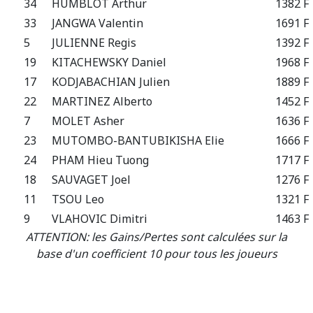
34
HUMBLOT Arthur
1382 F
33
JANGWA Valentin
1691 F
5
JULIENNE Regis
1392 F
19
KITACHEWSKY Daniel
1968 F
17
KODJABACHIAN Julien
1889 F
22
MARTINEZ Alberto
1452 F
7
MOLET Asher
1636 F
23
MUTOMBO-BANTUBIKISHA Elie
1666 F
24
PHAM Hieu Tuong
1717 F
18
SAUVAGET Joel
1276 F
11
TSOU Leo
1321 F
9
VLAHOVIC Dimitri
1463 F
ATTENTION: les Gains/Pertes sont calculées sur la
base d'un coefficient 10 pour tous les joueurs