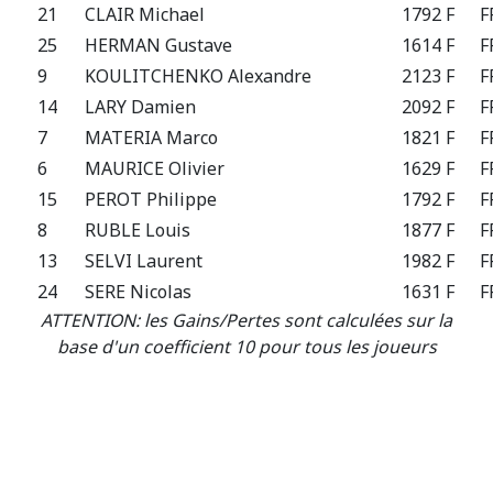
21
CLAIR Michael
1792 F
F
25
HERMAN Gustave
1614 F
F
9
KOULITCHENKO Alexandre
2123 F
F
14
LARY Damien
2092 F
F
7
MATERIA Marco
1821 F
F
6
MAURICE Olivier
1629 F
F
15
PEROT Philippe
1792 F
F
8
RUBLE Louis
1877 F
F
13
SELVI Laurent
1982 F
F
24
SERE Nicolas
1631 F
F
ATTENTION: les Gains/Pertes sont calculées sur la
base d'un coefficient 10 pour tous les joueurs