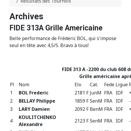
Résultats des Tournois
Archives
FIDE 313A Grille Americaine
Belle performance de Fréderic BOL, qui s'impose
seul en tête avec 4,5/5. Bravo à tous!
FIDE 313 A -2200 du club 608 
Grille américaine aprè
Pl
Nom
Elo
Cat.
Fede
Ligue
1
BOL Frederic
2181 F
JunM
FRA
IDF
2
BELLAY Philippe
1859 F
SenM
FRA
IDF
3
LARY Damien
2092 F
BenM
FRA
IDF
KOULITCHENKO
4
2123 F
SenM
FRA
IDF
Alexandre