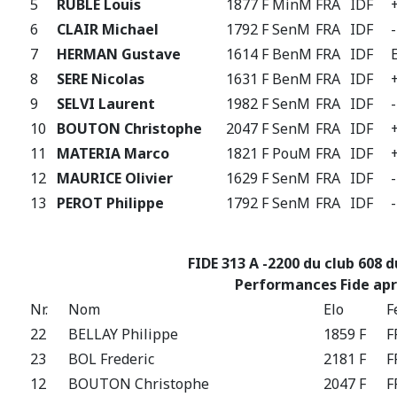
5
RUBLE Louis
1877 F
MinM
FRA
IDF
6
CLAIR Michael
1792 F
SenM
FRA
IDF
7
HERMAN Gustave
1614 F
BenM
FRA
IDF
8
SERE Nicolas
1631 F
BenM
FRA
IDF
9
SELVI Laurent
1982 F
SenM
FRA
IDF
10
BOUTON Christophe
2047 F
SenM
FRA
IDF
11
MATERIA Marco
1821 F
PouM
FRA
IDF
12
MAURICE Olivier
1629 F
SenM
FRA
IDF
13
PEROT Philippe
1792 F
SenM
FRA
IDF
FIDE 313 A -2200 du club 608 
Performances Fide apr
Nr.
Nom
Elo
F
22
BELLAY Philippe
1859 F
F
23
BOL Frederic
2181 F
F
12
BOUTON Christophe
2047 F
F