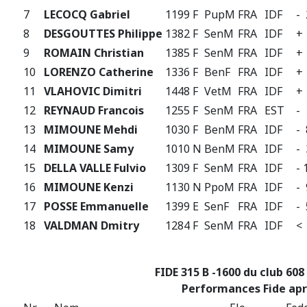
7
LECOCQ Gabriel
1199 F
PupM
FRA
IDF
-
8
DESGOUTTES Philippe
1382 F
SenM
FRA
IDF
+
9
ROMAIN Christian
1385 F
SenM
FRA
IDF
+
10
LORENZO Catherine
1336 F
BenF
FRA
IDF
+
11
VLAHOVIC Dimitri
1448 F
VetM
FRA
IDF
+
12
REYNAUD Francois
1255 F
SenM
FRA
EST
-
13
MIMOUNE Mehdi
1030 F
BenM
FRA
IDF
-
14
MIMOUNE Samy
1010 N
BenM
FRA
IDF
-
15
DELLA VALLE Fulvio
1309 F
SenM
FRA
IDF
-
16
MIMOUNE Kenzi
1130 N
PpoM
FRA
IDF
-
17
POSSE Emmanuelle
1399 E
SenF
FRA
IDF
-
18
VALDMAN Dmitry
1284 F
SenM
FRA
IDF
<
FIDE 315 B -1600 du club 608 d
Performances Fide apr