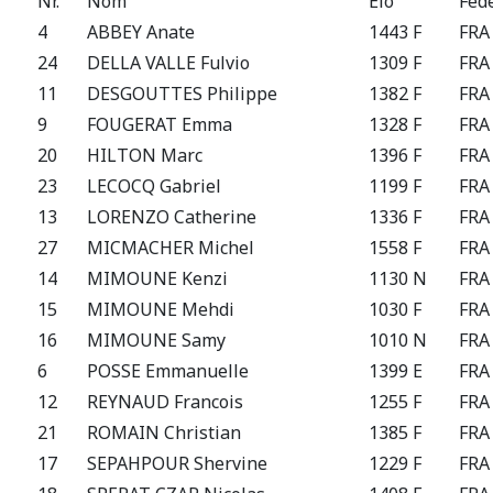
Nr.
Nom
Elo
Fed
4
ABBEY Anate
1443 F
FRA
24
DELLA VALLE Fulvio
1309 F
FRA
11
DESGOUTTES Philippe
1382 F
FRA
9
FOUGERAT Emma
1328 F
FRA
20
HILTON Marc
1396 F
FRA
23
LECOCQ Gabriel
1199 F
FRA
13
LORENZO Catherine
1336 F
FRA
27
MICMACHER Michel
1558 F
FRA
14
MIMOUNE Kenzi
1130 N
FRA
15
MIMOUNE Mehdi
1030 F
FRA
16
MIMOUNE Samy
1010 N
FRA
6
POSSE Emmanuelle
1399 E
FRA
12
REYNAUD Francois
1255 F
FRA
21
ROMAIN Christian
1385 F
FRA
17
SEPAHPOUR Shervine
1229 F
FRA