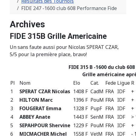
Résultats des Tournois
FIDE 247 -1600 club 608 Performance Fide
Archives
FIDE 315B Grille Americaine
Un sans faute aussi pour Nicolas SPERAT CZAR,
5/5 pour la première place, bravo!
FIDE 315 B -1600 du club 608 d
Grille américaine aprè
Pl
Nom
Elo
Cat.
Fede
Ligue
R 
1
SPERAT CZAR Nicolas
1408 F
CadM
FRA
IDF
+
2
HILTON Marc
1396 F
PouM
FRA
IDF
+
3
FOUGERAT Emma
1328 F
PupF
FRA
IDF
+
4
ABBEY Anate
1443 F
SenM
FRA
IDF
>
5
SEPAHPOUR Shervine
1229 F
PouM
FRA
IDF
+
6
MICMACHER Michel
1558 F
VetM
FRA
IDF
- 