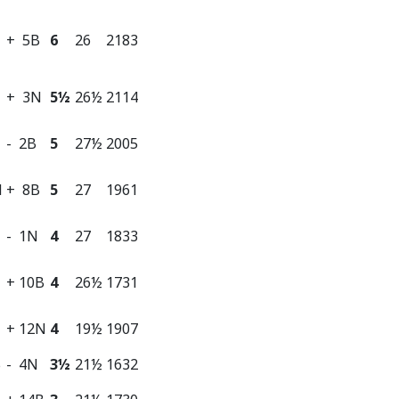
+ 5B
6
26
2183
+ 3N
5½
26½
2114
- 2B
5
27½
2005
N
+ 8B
5
27
1961
- 1N
4
27
1833
+ 10B
4
26½
1731
+ 12N
4
19½
1907
B
- 4N
3½
21½
1632