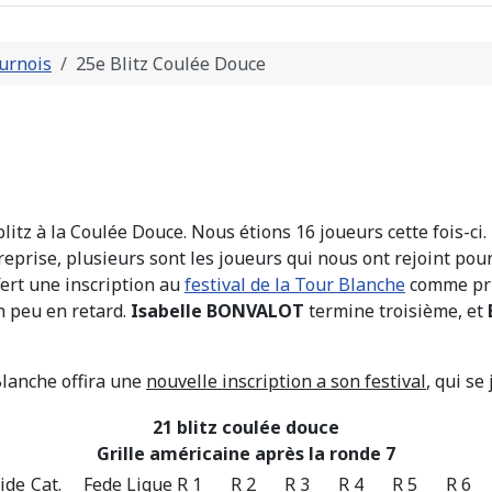
urnois
25e Blitz Coulée Douce
itz à la Coulée Douce. Nous étions 16 joueurs cette fois-ci.
eprise, plusieurs sont les joueurs qui nous ont rejoint pour
ffert une inscription au
festival de la Tour Blanche
comme pri
n peu en retard.
Isabelle BONVALOT
termine troisième, et
Blanche offira une
nouvelle inscription a son festival
, qui s
21 blitz coulée douce
Grille américaine après la ronde 7
ide
Cat.
Fede
Ligue
R 1
R 2
R 3
R 4
R 5
R 6