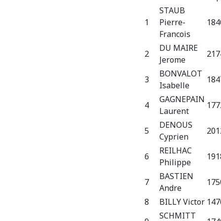
STAUB
1
Pierre-
184
Francois
DU MAIRE
2
217
Jerome
BONVALOT
3
184
Isabelle
GAGNEPAIN
4
177
Laurent
DENOUS
5
201
Cyprien
REILHAC
6
191
Philippe
BASTIEN
7
175
Andre
8
BILLY Victor
147
SCHMITT