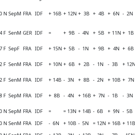
0 N
SepM
FRA
IDF
+ 16B
+ 12N
+ 3B
+ 4B
+ 6N
- 2N
4 F
SenM
GER
IDF
=
+ 9B
- 4N
+ 5B
+ 11N
+ 1B
7 F
SepF
FRA
IDF
+ 15N
+ 5B
- 1N
+ 9B
+ 4N
+ 6B
2 F
SenM
FRA
IDF
+ 10N
+ 6B
+ 2B
- 1N
- 3B
+ 12
2 F
SenM
FRA
IDF
+ 14B
- 3N
+ 8B
- 2N
+ 10B
+ 7N
8 F
SepM
FRA
IDF
+ 8B
- 4N
+ 16B
+ 7N
- 1B
- 3N
0 N
SepM
FRA
IDF
=
= 13N
+ 14B
- 6B
+ 9N
- 5B
0 N
SenM
FRA
IDF
- 6N
+ 10B
- 5N
= 12N
+ 16B
+ 11