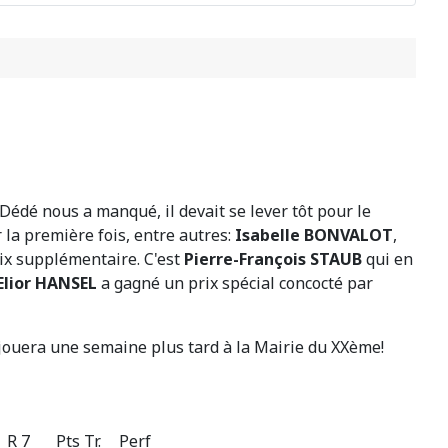
 Dédé nous a manqué, il devait se lever tôt pour le
 la première fois, entre autres:
Isabelle BONVALOT
,
x supplémentaire. C'est
Pierre-François STAUB
qui en
Elior HANSEL
a gagné un prix spécial concocté par
e jouera une semaine plus tard à la Mairie du XXème!
R 7
Pts
Tr.
Perf