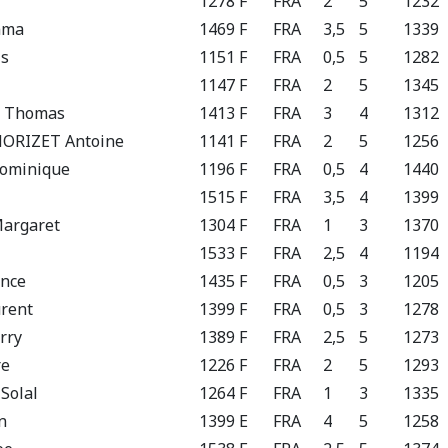
1278 F
FRA
2
5
1232
mma
1469 F
FRA
3,5
5
1339
s
1151 F
FRA
0,5
5
1282
1147 F
FRA
2
5
1345
 Thomas
1413 F
FRA
3
4
1312
ORIZET Antoine
1141 F
FRA
2
5
1256
ominique
1196 F
FRA
0,5
4
1440
1515 F
FRA
3,5
4
1399
argaret
1304 F
FRA
1
3
1370
1533 F
FRA
2,5
4
1194
nce
1435 F
FRA
0,5
3
1205
rent
1399 F
FRA
0,5
3
1278
rry
1389 F
FRA
2,5
5
1273
re
1226 F
FRA
2
5
1293
Solal
1264 F
FRA
1
3
1335
n
1399 E
FRA
4
5
1258