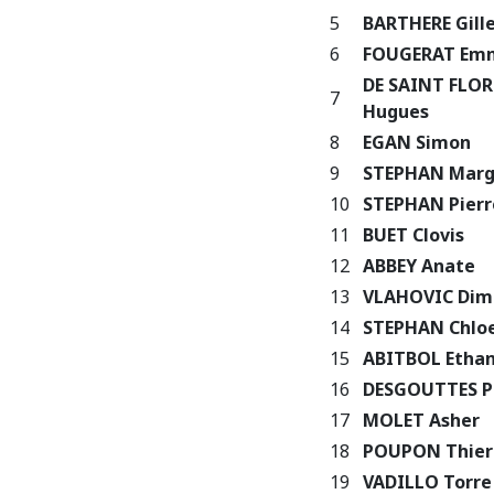
5
BARTHERE Gill
6
FOUGERAT Em
DE SAINT FLO
7
Hugues
8
EGAN Simon
9
STEPHAN Mar
10
STEPHAN Pierr
11
BUET Clovis
12
ABBEY Anate
13
VLAHOVIC Dimi
14
STEPHAN Chlo
15
ABITBOL Etha
16
DESGOUTTES Ph
17
MOLET Asher
18
POUPON Thier
19
VADILLO Torre