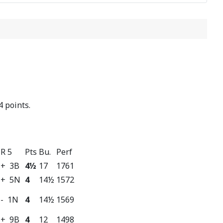
4 points.
R 5
Pts
Bu.
Perf
+ 3B
4½
17
1761
+ 5N
4
14½
1572
- 1N
4
14½
1569
+ 9B
4
12
1498