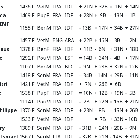
es
1436 F
VetM
FRA
IDF
+ 21N
+ 32B
= 1N
+ 14N
ma
1469 F
PupF
FRA
IDF
+ 28N
+ 9B
= 13N
- 1B
RENT
1155 F
BenM
FRA
IDF
- 13B
= 17N
+ 34B
+ 27N
1457 F
VetM
ENG
ARA
+ 22B
+ 16N
- 3B
- 2N
gaux
1378 F
BenF
FRA
IDF
+ 11B
- 6N
+ 31N
+ 18B
e
1292 F
PouM
FRA
EST
= 14B
+ 34N
- 4B
+ 17N
1107 F
BenM
FRA
BFC
- 9N
+ 28B
+ 32N
= 12B
1418 F
SenM
FRA
IDF
= 34B
- 14N
+ 29B
= 11N
tri
1421 F
VetM
FRA
IDF
+ 7N
+ 26B
= 6B
e
1538 F
PupF
FRA
IDF
= 10N
+ 12B
+ 19N
- 5B
n
1114 F
PouM
FRA
IDF
- 2B
+ 22N
= 16B
+ 21N
ilippe
1370 F
SenM
FRA
IDF
+ 23N
- 8B
= 15N
+ 26B
1533 F
VetM
FRA
IDF
= 7B
+ 33N
- 10B
ry
1389 F
SenM
FRA
IDF
- 31B
+ 24N
+ 20B
- 9N
 Ismael
1567 F
SenM
ITA
IDF
- 32B
+ 21N
- 14B
+ 31N