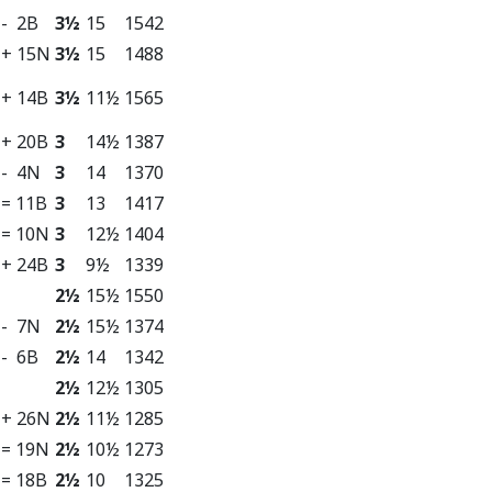
- 2B
3½
15
1542
+ 15N
3½
15
1488
+ 14B
3½
11½
1565
+ 20B
3
14½
1387
- 4N
3
14
1370
= 11B
3
13
1417
= 10N
3
12½
1404
+ 24B
3
9½
1339
2½
15½
1550
- 7N
2½
15½
1374
- 6B
2½
14
1342
2½
12½
1305
+ 26N
2½
11½
1285
= 19N
2½
10½
1273
= 18B
2½
10
1325