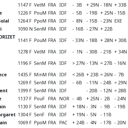
1147 F
VetM
FRA
IDF
- 3B
+ 29N
- 18N
+ 33B
e
1226 F
PouM
FRA
IDF
- 5B
- 19B
+ 25N
- 15B
olal
1264 F
PpoM
FRA
IDF
- 8N
- 15B
- 23N
EXE
i
1090 N
SenM
FRA
IDF
- 16B
- 27N
+ 22B
ORIZET
1141 F
PouM
FRA
IDF
- 33N
- 18B
+ 28N
+ 30B
1278 F
VetM
FRA
IDF
- 1N
- 30B
- 21B
+ 34N
1196 F
SenM
FRA
IDF
> 27N
- 13N
= 27B
- 16N
nce
1435 F
MinM
FRA
IDF
< 26B
+ 23B
= 26N
- 7B
1269 F
SenM
FRA
IDF
- 6B
- 11N
- 24B
= 29N
ent
1399 F
SenM
FRA
IDF
- 20B
- 12N
= 28B
e
1137 F
PouF
FRA
NOR
- 4B
+ 25N
- 2B
- 24N
ain
1130 F
SenM
FRA
IDF
+ 18N
- 3N
- 9B
- 19B
rgaret
1304 F
SenF
FRA
IDF
+ 19N
- 5N
- 11B
ain
1069 F
PpoM
FRA
PAC
+ 24B
- 4N
- 17B
- 20N