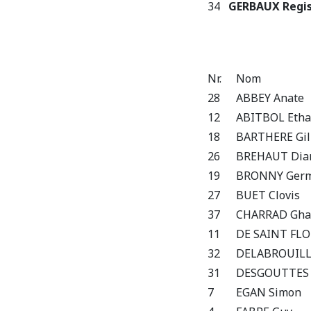
34
GERBAUX Regi
Nr.
Nom
28
ABBEY Anate
12
ABITBOL Eth
18
BARTHERE Gil
26
BREHAUT Dia
19
BRONNY Germ
27
BUET Clovis
37
CHARRAD Gha
11
DE SAINT FL
32
DELABROUILL
31
DESGOUTTES 
7
EGAN Simon