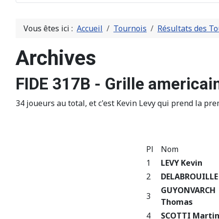
Vous êtes ici :
Accueil
Tournois
Résultats des To
Archives
FIDE 317B - Grille americai
34 joueurs au total, et c'est Kevin Levy qui prend la prem
Pl
Nom
1
LEVY Kevin
2
DELABROUILLE
GUYONVARCH
3
Thomas
4
SCOTTI Marti