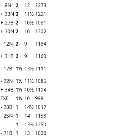
- 8N
2
12
1273
+ 33N
2
11½
1221
+ 27B
2
10½
1081
+ 30N
2
10
1302
- 12N
2
9
1184
+ 31B
2
9
1160
- 17B
1½
13½
1111
- 22N
1½
11½
1085
+ 34B
1½
10½
1104
EXE
1½
10
998
- 23B
1
14½
1017
- 25N
1
14
1158
1
13½
1250
- 21B
1
13
1036