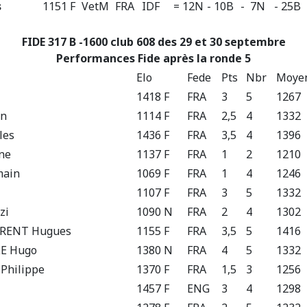
s
1151 F
VetM
FRA
IDF
= 12N
- 10B
- 7N
- 25B
FIDE 317 B -1600 club 608 des 29 et 30 septembre
Performances Fide après la ronde 5
Elo
Fede
Pts
Nbr
Moye
1418 F
FRA
3
5
1267
an
1114 F
FRA
2,5
4
1332
les
1436 F
FRA
3,5
4
1396
ne
1137 F
FRA
1
2
1210
ain
1069 F
FRA
1
4
1246
1107 F
FRA
3
5
1332
zi
1090 N
FRA
2
4
1302
ORENT Hugues
1155 F
FRA
3,5
5
1416
E Hugo
1380 N
FRA
4
5
1332
Philippe
1370 F
FRA
1,5
3
1256
1457 F
ENG
3
4
1298