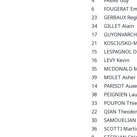
4
FABRE Guy
6
FOUGERAT E
23
GERBAUX Regi
34
GILLET Alain
17
GUYONVARCH
21
KOSCIUSKO-M
15
LESPAGNOL D
16
LEVY Kevin
35
MCDONALD M
39
MOLET Asher
14
PARISOT Auxe
38
PEIGNIEN Lau
33
POUPON Thie
22
QIAN Theodo
30
SAMOUELIAN 
36
SCOTTI Marti