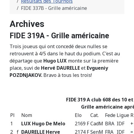
Résultats des Tournois
FIDE 337B - Grille américaine
Archives
FIDE 319A - Grille américaine
Trois joueus qui ont concedé deux nulles se
retrouvent à 4/5 dans le haut du podium. C'est au
départage que
Hugo LUX
monte sur la première
place, suvi de
Hervé DAURELLE
et
Evgueniy
POZDNJAKOV.
Bravo à tous les trois!
FIDE 319 A club 608 des 10 e
Grille américaine aprè
Pl
Nom
Elo
Cat.
Fede
Ligue
R
1
LUX Hugo De Melo
2169 F
CadM
BRA
IDF
+
2
f
DAURELLE Herve
2174 F
SenM
FRA
IDF
=