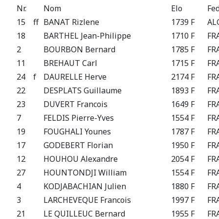
Nr.
Nom
Elo
Fe
15
ff
BANAT Rizlene
1739 F
AL
18
BARTHEL Jean-Philippe
1710 F
FR
2
BOURBON Bernard
1785 F
FR
11
BREHAUT Carl
1715 F
FR
24
f
DAURELLE Herve
2174 F
FR
22
DESPLATS Guillaume
1893 F
FR
23
DUVERT Francois
1649 F
FR
7
FELDIS Pierre-Yves
1554 F
FR
19
FOUGHALI Younes
1787 F
FR
17
GODEBERT Florian
1950 F
FR
12
HOUHOU Alexandre
2054 F
FR
27
HOUNTONDJI William
1554 F
FR
4
KODJABACHIAN Julien
1880 F
FR
3
LARCHEVEQUE Francois
1997 F
FR
21
LE QUILLEUC Bernard
1955 F
FR