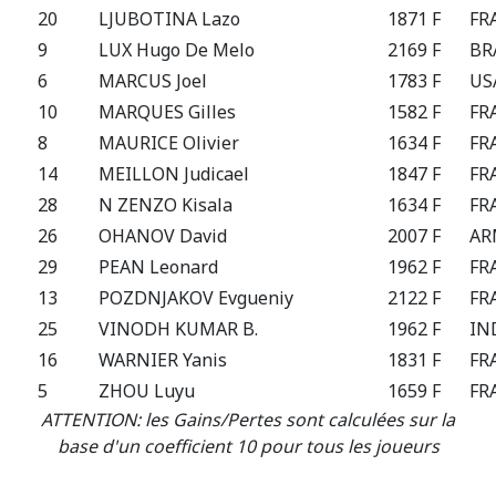
20
LJUBOTINA Lazo
1871 F
FR
9
LUX Hugo De Melo
2169 F
BR
6
MARCUS Joel
1783 F
US
10
MARQUES Gilles
1582 F
FR
8
MAURICE Olivier
1634 F
FR
14
MEILLON Judicael
1847 F
FR
28
N ZENZO Kisala
1634 F
FR
26
OHANOV David
2007 F
AR
29
PEAN Leonard
1962 F
FR
13
POZDNJAKOV Evgueniy
2122 F
FR
25
VINODH KUMAR B.
1962 F
IN
16
WARNIER Yanis
1831 F
FR
5
ZHOU Luyu
1659 F
FR
ATTENTION: les Gains/Pertes sont calculées sur la
base d'un coefficient 10 pour tous les joueurs