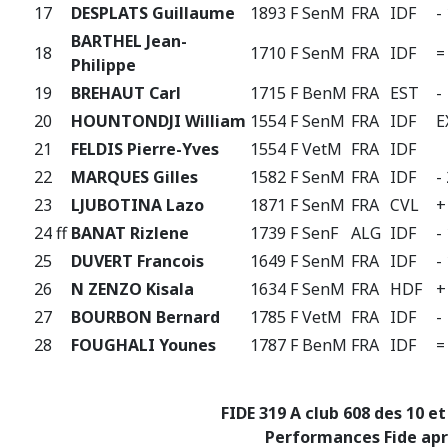
17
DESPLATS Guillaume
1893 F
SenM
FRA
IDF
-
BARTHEL Jean-
18
1710 F
SenM
FRA
IDF
=
Philippe
19
BREHAUT Carl
1715 F
BenM
FRA
EST
-
20
HOUNTONDJI William
1554 F
SenM
FRA
IDF
E
21
FELDIS Pierre-Yves
1554 F
VetM
FRA
IDF
22
MARQUES Gilles
1582 F
SenM
FRA
IDF
-
23
LJUBOTINA Lazo
1871 F
SenM
FRA
CVL
+
24
ff
BANAT Rizlene
1739 F
SenF
ALG
IDF
-
25
DUVERT Francois
1649 F
SenM
FRA
IDF
-
26
N ZENZO Kisala
1634 F
SenM
FRA
HDF
+
27
BOURBON Bernard
1785 F
VetM
FRA
IDF
-
28
FOUGHALI Younes
1787 F
BenM
FRA
IDF
=
FIDE 319 A club 608 des 10 e
Performances Fide apr