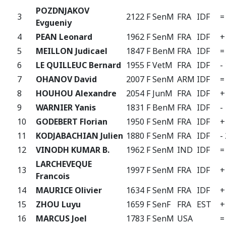
POZDNJAKOV
3
2122 F
SenM
FRA
IDF
=
Evgueniy
4
PEAN Leonard
1962 F
SenM
FRA
IDF
+
5
MEILLON Judicael
1847 F
BenM
FRA
IDF
=
6
LE QUILLEUC Bernard
1955 F
VetM
FRA
IDF
-
7
OHANOV David
2007 F
SenM
ARM
IDF
=
8
HOUHOU Alexandre
2054 F
JunM
FRA
IDF
+
9
WARNIER Yanis
1831 F
BenM
FRA
IDF
-
10
GODEBERT Florian
1950 F
SenM
FRA
IDF
+
11
KODJABACHIAN Julien
1880 F
SenM
FRA
IDF
-
12
VINODH KUMAR B.
1962 F
SenM
IND
IDF
=
LARCHEVEQUE
13
1997 F
SenM
FRA
IDF
+
Francois
14
MAURICE Olivier
1634 F
SenM
FRA
IDF
+
15
ZHOU Luyu
1659 F
SenF
FRA
EST
+
16
MARCUS Joel
1783 F
SenM
USA
=