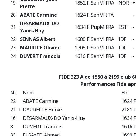
19
1852 F
SenM
FRA
NOR
+
Pierre
20
ABATE Carmine
1624 F
SenM
ITA
-
DESARMAUX-DO
21
1634 F
PupM
FRA
EST
-
Yanis-Huy
22
SINNAS Albert
1680 F
SenM
FRA
IDF
-
23
MAURICE Olivier
1705 F
SenM
FRA
IDF
-
24
DUVERT Francois
1616 F
SenM
FRA
IDF
-
FIDE 323 A de 1550 à 2199 club 6
Performances Fide apr
Nr.
Nom
Elo
22
ABATE Carmine
1624 F
21
f
DAURELLE Herve
2181 F
16
DESARMAUX-DO Yanis-Huy
1634 F
8
DUVERT Francois
1616 F
33
ELSAYED Ahmed
1699 