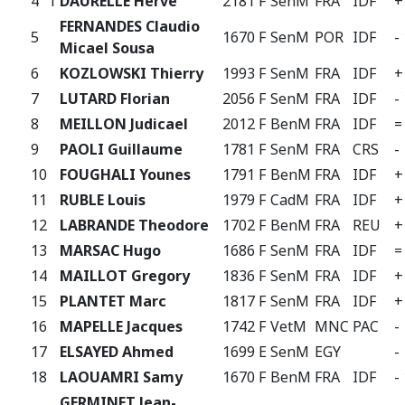
4
f
DAURELLE Herve
2181 F
SenM
FRA
IDF
+
FERNANDES Claudio
5
1670 F
SenM
POR
IDF
-
Micael Sousa
6
KOZLOWSKI Thierry
1993 F
SenM
FRA
IDF
+
7
LUTARD Florian
2056 F
SenM
FRA
IDF
-
8
MEILLON Judicael
2012 F
BenM
FRA
IDF
=
9
PAOLI Guillaume
1781 F
SenM
FRA
CRS
-
10
FOUGHALI Younes
1791 F
BenM
FRA
IDF
+
11
RUBLE Louis
1979 F
CadM
FRA
IDF
+
12
LABRANDE Theodore
1702 F
BenM
FRA
REU
+
13
MARSAC Hugo
1686 F
SenM
FRA
IDF
=
14
MAILLOT Gregory
1836 F
SenM
FRA
IDF
+
15
PLANTET Marc
1817 F
SenM
FRA
IDF
+
16
MAPELLE Jacques
1742 F
VetM
MNC
PAC
-
17
ELSAYED Ahmed
1699 E
SenM
EGY
-
18
LAOUAMRI Samy
1670 F
BenM
FRA
IDF
-
GERMINET Jean-