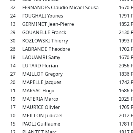
32
FERNANDES Claudio Micael Sousa
1670 F
24
FOUGHALI Younes
1791 F
13
GERMINET Jean-Pierre
1852 F
29
GOUANELLE Franck
2130 F
30
KOZLOWSKI Thierry
1993 F
26
LABRANDE Theodore
1702 F
18
LAOUAMRI Samy
1670 F
14
LUTARD Florian
2056 F
27
MAILLOT Gregory
1836 F
20
MAPELLE Jacques
1742 F
11
MARSAC Hugo
1686 F
19
MATERIA Marco
2025 F
17
MAURICE Olivier
1705 F
10
MEILLON Judicael
2012 F
15
PAOLI Guillaume
1781 F
12
PLANTET Marc
1817 F