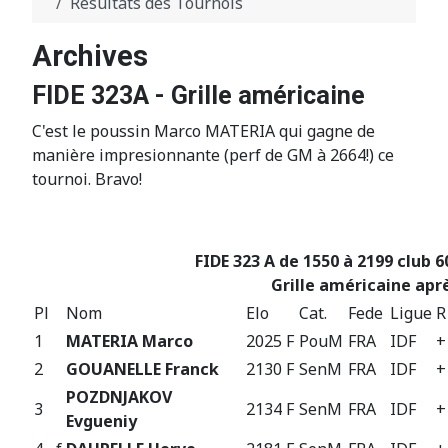
Résultats des Tournois
Archives
FIDE 323A - Grille américaine
C'est le poussin Marco MATERIA qui gagne de
manière impresionnante (perf de GM à 2664!) ce
tournoi. Bravo!
FIDE 323 A de 1550 à 2199 club 6
Grille américaine aprè
Pl
Nom
Elo
Cat.
Fede
Ligue
R
1
MATERIA Marco
2025 F
PouM
FRA
IDF
+
2
GOUANELLE Franck
2130 F
SenM
FRA
IDF
+
POZDNJAKOV
3
2134 F
SenM
FRA
IDF
+
Evgueniy