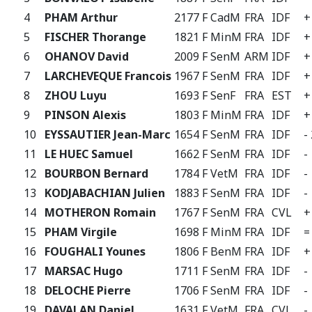
4
PHAM Arthur
2177 F
CadM
FRA
IDF
+
5
FISCHER Thorange
1821 F
MinM
FRA
IDF
+
6
OHANOV David
2009 F
SenM
ARM
IDF
+
7
LARCHEVEQUE Francois
1967 F
SenM
FRA
IDF
+
8
ZHOU Luyu
1693 F
SenF
FRA
EST
+
9
PINSON Alexis
1803 F
MinM
FRA
IDF
+
10
EYSSAUTIER Jean-Marc
1654 F
SenM
FRA
IDF
-
11
LE HUEC Samuel
1662 F
SenM
FRA
IDF
-
12
BOURBON Bernard
1784 F
VetM
FRA
IDF
-
13
KODJABACHIAN Julien
1883 F
SenM
FRA
IDF
-
14
MOTHERON Romain
1767 F
SenM
FRA
CVL
+
15
PHAM Virgile
1698 F
MinM
FRA
IDF
=
16
FOUGHALI Younes
1806 F
BenM
FRA
IDF
+
17
MARSAC Hugo
1711 F
SenM
FRA
IDF
-
18
DELOCHE Pierre
1706 F
SenM
FRA
IDF
-
19
DAVALAN Daniel
1631 F
VetM
FRA
CVL
-