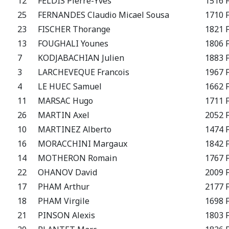
12
FELDIS Pierre-Yves
1516 
25
FERNANDES Claudio Micael Sousa
1710 
23
FISCHER Thorange
1821 
13
FOUGHALI Younes
1806 
7
KODJABACHIAN Julien
1883 
3
LARCHEVEQUE Francois
1967 
4
LE HUEC Samuel
1662 
11
MARSAC Hugo
1711 
26
MARTIN Axel
2052 
10
MARTINEZ Alberto
1474 
16
MORACCHINI Margaux
1842 
14
MOTHERON Romain
1767 
22
OHANOV David
2009 
17
PHAM Arthur
2177 
18
PHAM Virgile
1698 
21
PINSON Alexis
1803 