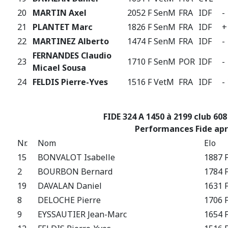
20
MARTIN Axel
2052 F
SenM
FRA
IDF
-
21
PLANTET Marc
1826 F
SenM
FRA
IDF
+
22
MARTINEZ Alberto
1474 F
SenM
FRA
IDF
-
FERNANDES Claudio
23
1710 F
SenM
POR
IDF
-
Micael Sousa
24
FELDIS Pierre-Yves
1516 F
VetM
FRA
IDF
-
FIDE 324 A 1450 à 2199 club 608
Performances Fide apr
Nr.
Nom
Elo
15
BONVALOT Isabelle
1887 
2
BOURBON Bernard
1784 
19
DAVALAN Daniel
1631 
8
DELOCHE Pierre
1706 
9
EYSSAUTIER Jean-Marc
1654 