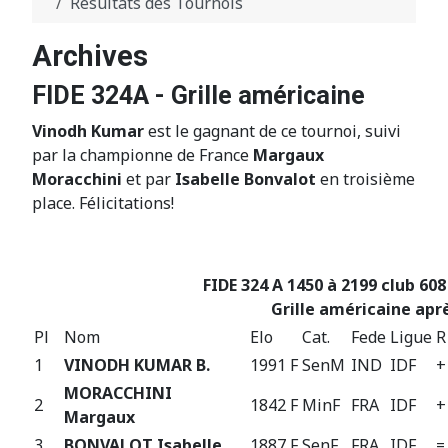
Résultats des Tournois
Archives
FIDE 324A - Grille américaine
Vinodh Kumar
est le gagnant de ce tournoi, suivi
par la championne de France
Margaux
Moracchini
et par
Isabelle Bonvalot
en troisième
place. Félicitations!
FIDE 324 A 1450 à 2199 club 608
Grille américaine aprè
Pl
Nom
Elo
Cat.
Fede
Ligue
R
1
VINODH KUMAR B.
1991 F
SenM
IND
IDF
+
MORACCHINI
2
1842 F
MinF
FRA
IDF
+
Margaux
3
BONVALOT Isabelle
1887 F
SenF
FRA
IDF
=