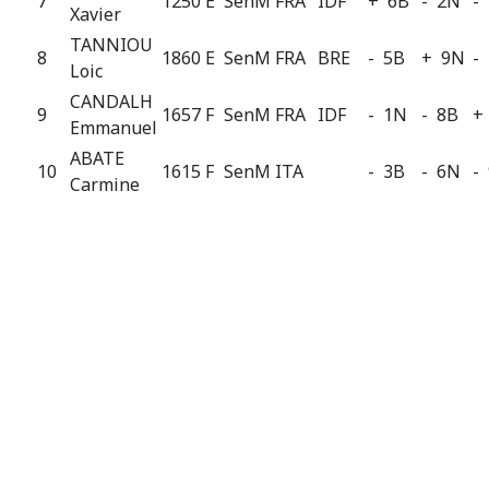
7
1250 E
SenM
FRA
IDF
+ 6B
- 2N
-
Xavier
TANNIOU
8
1860 E
SenM
FRA
BRE
- 5B
+ 9N
-
Loic
CANDALH
9
1657 F
SenM
FRA
IDF
- 1N
- 8B
+
Emmanuel
ABATE
10
1615 F
SenM
ITA
- 3B
- 6N
-
Carmine