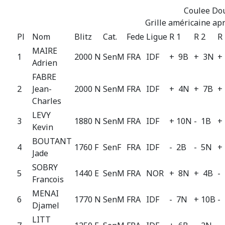
Coulee Do
Grille américaine apr
Pl
Nom
Blitz
Cat.
Fede
Ligue
R 1
R 2
R
MAIRE
1
2000 N
SenM
FRA
IDF
+ 9B
+ 3N
+
Adrien
FABRE
2
Jean-
2000 N
SenM
FRA
IDF
+ 4N
+ 7B
+
Charles
LEVY
3
1880 N
SenM
FRA
IDF
+ 10N
- 1B
+
Kevin
BOUTANT
4
1760 F
SenF
FRA
IDF
- 2B
- 5N
+
Jade
SOBRY
5
1440 E
SenM
FRA
NOR
+ 8N
+ 4B
-
Francois
MENAI
6
1770 N
SenM
FRA
IDF
- 7N
+ 10B
-
Djamel
LITT