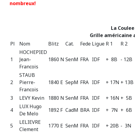
nombreux!
La Coulee
Grille américaine 
Pl
Nom
Blitz
Cat.
Fede
Ligue
R 1
R 2
HOCHEPIED
1
Jean-
1860 N
SenM
FRA
IDF
+ 8B
- 12B
Francois
STAUB
2
Pierre-
1840 E
SepM
FRA
IDF
+ 17N
+ 13B
Francois
3
LEVY Kevin
1880 N
SenM
FRA
IDF
+ 16N
+ 5B
LUX Hugo
4
1892 F
CadM
BRA
IDF
+ 7N
+ 6B
De Melo
LELIEVRE
5
1770 E
SenM
FRA
IDF
+ 20B
- 3N
Clement