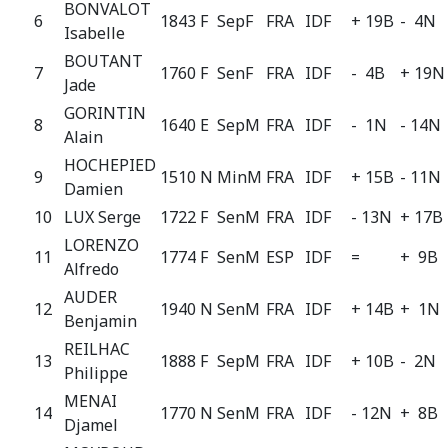
BONVALOT
6
1843 F
SepF
FRA
IDF
+ 19B
- 4N
Isabelle
BOUTANT
7
1760 F
SenF
FRA
IDF
- 4B
+ 19N
Jade
GORINTIN
8
1640 E
SepM
FRA
IDF
- 1N
- 14N
Alain
HOCHEPIED
9
1510 N
MinM
FRA
IDF
+ 15B
- 11N
Damien
10
LUX Serge
1722 F
SenM
FRA
IDF
- 13N
+ 17B
LORENZO
11
1774 F
SenM
ESP
IDF
=
+ 9B
Alfredo
AUDER
12
1940 N
SenM
FRA
IDF
+ 14B
+ 1N
Benjamin
REILHAC
13
1888 F
SepM
FRA
IDF
+ 10B
- 2N
Philippe
MENAI
14
1770 N
SenM
FRA
IDF
- 12N
+ 8B
Djamel