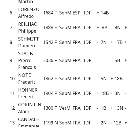
Martin
LORENZO
6
1684 F
SenM
ESP
IDF
+ 14B
Alfredo
REILHAC
7
1888 F
SepM
FRA
IDF
+ 8B
- 4N
+
Philippe
SCHMITT
8
1542 F
SenM
FRA
IDF
- 7N
+ 17B
+
Damien
STAUB
9
Pierre-
2036 F
SepM
FRA
IDF
=
- 5B
+
Francois
NOTE
10
1862 F
SepM
FRA
IDF
- 5N
+ 18B
Frederic
HOHNER
11
1904 F
SepM
FRA
IDF
+ 18B
- 3N
-
Frederic
GORINTIN
12
1300 F
VetM
FRA
IDF
- 1B
+ 13N
-
Alain
CANDALH
13
1199 N
SenM
FRA
IDF
- 2N
- 12B
+
Emmanuel