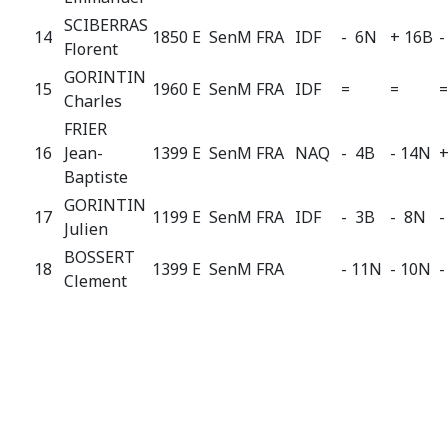
SCIBERRAS
14
1850 E
SenM
FRA
IDF
- 6N
+ 16B
-
Florent
GORINTIN
15
1960 E
SenM
FRA
IDF
=
=
=
Charles
FRIER
16
Jean-
1399 E
SenM
FRA
NAQ
- 4B
- 14N
+
Baptiste
GORINTIN
17
1199 E
SenM
FRA
IDF
- 3B
- 8N
-
Julien
BOSSERT
18
1399 E
SenM
FRA
- 11N
- 10N
-
Clement