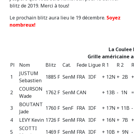
blitz de 2019. Merci à tous!
Le prochain blitz aura lieu le 19 décembre.
Soyez
nombreux!
La Coulee
Grille américaine a
Pl
Nom
Blitz
Cat.
Fede
Ligue
R 1
R 2
R
JUSTUM
1
1885 F
SenM
FRA
IDF
+ 12N
+ 2B
Sebastien
COURSON
2
1762 F
SenM
CAN
+ 13B
- 1N
=
Wade
BOUTANT
3
1760 F
SenF
FRA
IDF
+ 17N
+ 11B
-
Jade
4
LEVY Kevin
1726 F
SenM
FRA
IDF
+ 16N
+ 7B
SCOTTI
5
1469 F
SenM
FRA
IDF
+ 10B
+ 9N
-