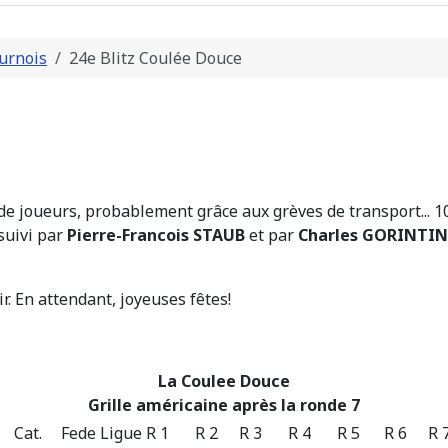
urnois
24e Blitz Coulée Douce
de joueurs, probablement grâce aux grèves de transport... 10
 suivi par
Pierre-Francois STAUB
et par
Charles GORINTIN
ir. En attendant, joyeuses fêtes!
La Coulee Douce
Grille américaine après la ronde 7
Cat.
Fede
Ligue
R 1
R 2
R 3
R 4
R 5
R 6
R 