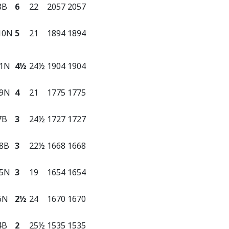
3B
6
22
2057
2057
10N
5
21
1894
1894
1N
4½
24½
1904
1904
9N
4
21
1775
1775
7B
3
24½
1727
1727
8B
3
22½
1668
1668
5N
3
19
1654
1654
6N
2½
24
1670
1670
4B
2
25½
1535
1535