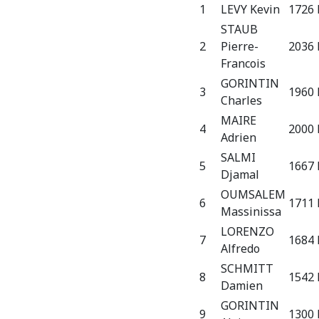
1
LEVY Kevin
1726 
STAUB
2
Pierre-
2036 
Francois
GORINTIN
3
1960 
Charles
MAIRE
4
2000
Adrien
SALMI
5
1667 
Djamal
OUMSALEM
6
1711 
Massinissa
LORENZO
7
1684 
Alfredo
SCHMITT
8
1542 
Damien
GORINTIN
9
1300 