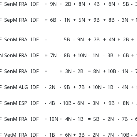
F
SenM
FRA
IDF
+ 9N
+ 2B
+ 8N
+ 4B
+ 6N
+ 5B
- 
F
SepM
FRA
IDF
+ 6B
- 1N
+ 5N
+ 9B
+ 8B
- 3N
+ 
E
SenM
FRA
IDF
=
- 5B
- 9N
+ 7B
+ 4N
+ 2B
+ 
 N
SenM
FRA
IDF
+ 7N
- 8B
+ 10N
- 1N
- 3B
+ 6B
+ 
F
SenM
FRA
IDF
=
+ 3N
- 2B
= 8N
+ 10B
- 1N
- 
F
SenM
ALG
IDF
- 2N
- 9B
+ 7B
+ 10N
- 1B
- 4N
+ 
F
SenM
ESP
IDF
- 4B
- 10B
- 6N
- 3N
+ 9B
+ 8N
+ 
F
SenM
FRA
IDF
+ 10N
+ 4N
- 1B
= 5B
- 2N
- 7B
- 
F
VetM
FRA
IDF
- 1B
+ 6N
+ 3B
- 2N
- 7N
- 10B
- 