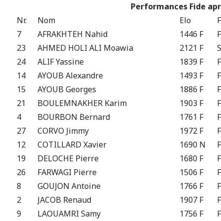
Performances Fide apr
Nr.
Nom
Elo
7
AFRAKHTEH Nahid
1446 F
23
AHMED HOLI ALI Moawia
2121 F
24
ALIF Yassine
1839 F
14
AYOUB Alexandre
1493 F
15
AYOUB Georges
1886 F
21
BOULEMNAKHER Karim
1903 F
4
BOURBON Bernard
1761 F
27
CORVO Jimmy
1972 F
12
COTILLARD Xavier
1690 N
19
DELOCHE Pierre
1680 F
26
FARWAGI Pierre
1506 F
8
GOUJON Antoine
1766 F
2
JACOB Renaud
1907 F
9
LAOUAMRI Samy
1756 F