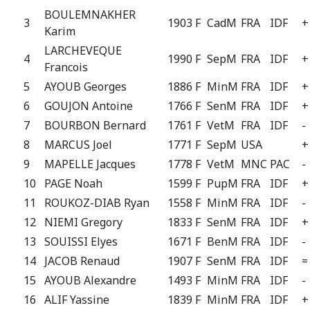
BOULEMNAKHER
3
1903 F
CadM
FRA
IDF
+
Karim
LARCHEVEQUE
4
1990 F
SepM
FRA
IDF
+
Francois
5
AYOUB Georges
1886 F
MinM
FRA
IDF
+
6
GOUJON Antoine
1766 F
SenM
FRA
IDF
+
7
BOURBON Bernard
1761 F
VetM
FRA
IDF
-
8
MARCUS Joel
1771 F
SepM
USA
+
9
MAPELLE Jacques
1778 F
VetM
MNC
PAC
-
10
PAGE Noah
1599 F
PupM
FRA
IDF
+
11
ROUKOZ-DIAB Ryan
1558 F
MinM
FRA
IDF
-
12
NIEMI Gregory
1833 F
SenM
FRA
IDF
+
13
SOUISSI Elyes
1671 F
BenM
FRA
IDF
-
14
JACOB Renaud
1907 F
SenM
FRA
IDF
=
15
AYOUB Alexandre
1493 F
MinM
FRA
IDF
-
16
ALIF Yassine
1839 F
MinM
FRA
IDF
+