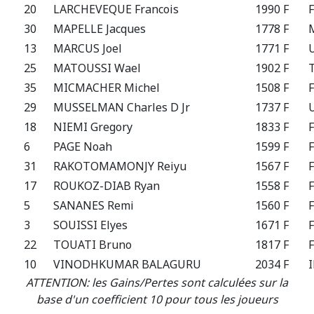
20
LARCHEVEQUE Francois
1990 F
30
MAPELLE Jacques
1778 F
13
MARCUS Joel
1771 F
25
MATOUSSI Wael
1902 F
35
MICMACHER Michel
1508 F
29
MUSSELMAN Charles D Jr
1737 F
18
NIEMI Gregory
1833 F
6
PAGE Noah
1599 F
31
RAKOTOMAMONJY Reiyu
1567 F
17
ROUKOZ-DIAB Ryan
1558 F
5
SANANES Remi
1560 F
3
SOUISSI Elyes
1671 F
22
TOUATI Bruno
1817 F
10
VINODHKUMAR BALAGURU
2034 F
ATTENTION: les Gains/Pertes sont calculées sur la
base d'un coefficient 10 pour tous les joueurs