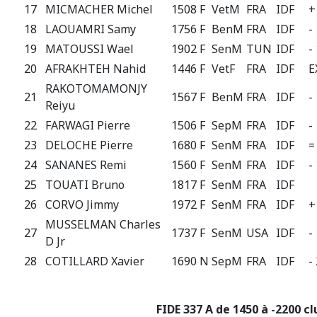
17
MICMACHER Michel
1508 F
VetM
FRA
IDF
+
18
LAOUAMRI Samy
1756 F
BenM
FRA
IDF
-
19
MATOUSSI Wael
1902 F
SenM
TUN
IDF
-
20
AFRAKHTEH Nahid
1446 F
VetF
FRA
IDF
E
RAKOTOMAMONJY
21
1567 F
BenM
FRA
IDF
-
Reiyu
22
FARWAGI Pierre
1506 F
SepM
FRA
IDF
-
23
DELOCHE Pierre
1680 F
SenM
FRA
IDF
=
24
SANANES Remi
1560 F
SenM
FRA
IDF
-
25
TOUATI Bruno
1817 F
SenM
FRA
IDF
26
CORVO Jimmy
1972 F
SenM
FRA
IDF
+
MUSSELMAN Charles
27
1737 F
SenM
USA
IDF
-
D Jr
28
COTILLARD Xavier
1690 N
SepM
FRA
IDF
-
FIDE 337 A de 1450 à -2200 cl