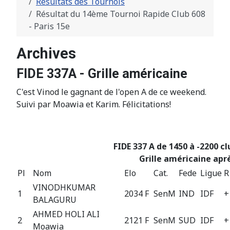
Résultats des Tournois
Résultat du 14ème Tournoi Rapide Club 608
- Paris 15e
Archives
FIDE 337A - Grille américaine
C'est Vinod le gagnant de l'open A de ce weekend.
Suivi par Moawia et Karim. Félicitations!
FIDE 337 A de 1450 à -2200 cl
Grille américaine aprè
Pl
Nom
Elo
Cat.
Fede
Ligue
R
VINODHKUMAR
1
2034 F
SenM
IND
IDF
+
BALAGURU
AHMED HOLI ALI
2
2121 F
SenM
SUD
IDF
+
Moawia