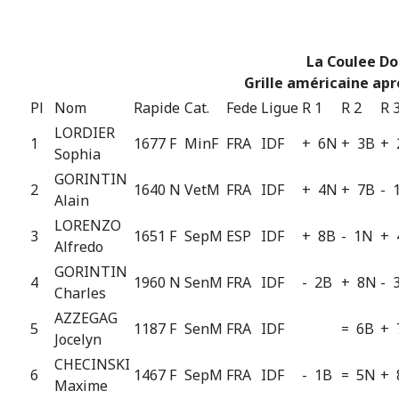
La Coulee D
Grille américaine apr
Pl
Nom
Rapide
Cat.
Fede
Ligue
R 1
R 2
R 
LORDIER
1
1677 F
MinF
FRA
IDF
+ 6N
+ 3B
+ 
Sophia
GORINTIN
2
1640 N
VetM
FRA
IDF
+ 4N
+ 7B
- 
Alain
LORENZO
3
1651 F
SepM
ESP
IDF
+ 8B
- 1N
+ 
Alfredo
GORINTIN
4
1960 N
SenM
FRA
IDF
- 2B
+ 8N
- 
Charles
AZZEGAG
5
1187 F
SenM
FRA
IDF
= 6B
+ 
Jocelyn
CHECINSKI
6
1467 F
SepM
FRA
IDF
- 1B
= 5N
+ 
Maxime