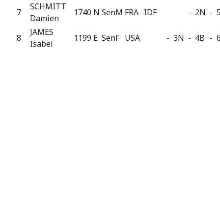
SCHMITT
7
1740 N
SenM
FRA
IDF
- 2N
- 
Damien
JAMES
8
1199 E
SenF
USA
- 3N
- 4B
- 
Isabel