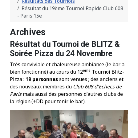
Résultats des Tournois
Résultat du 19ème Tournoi Rapide Club 608
- Paris 15e
Archives
Résultat du Tournoi de BLITZ &
Soirée Pizza du 24 Novembre
Très conviviale et chaleureuse ambiance (le bar a
ème
bien fonctionn
é
) au cours du 12
Tournoi Blitz-
Pizza :
19 personnes
sont venues ; des anciens et
des nouveaux membres du
Club 608 d'Echecs de
Paris
mais aussi des
personnes d'autres clubs de
la r
é
gion.
(+DD pour tenir le bar).