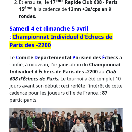
ème
Et ensuite, le
17
Rapide Club 608 - Paris
ème
15
à la cadence de
12mn +3s/cps en 9
rondes.
Samedi 4 et dimanche 5 avril
:
Championnat Individuel d'
É
checs de
Paris des -2200
Le
C
omité
D
épartemental
P
arisien des
É
checs
a
confié, à nouveau, l'organisation du
Championnat
Individuel d'
É
checs de Paris des -2200
au
Club
608 d’Échecs de Paris
.
Le tournoi a été complet 10
jours avant son début : ceci reflète l’intérêt de cette
cadence pour les joueurs d’Ile de France. :
87
participants.