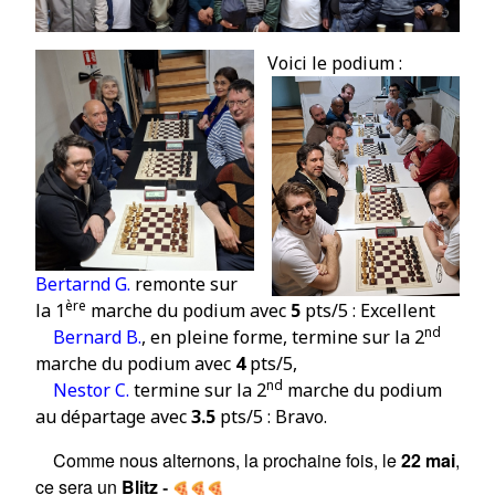
Vo
ici le podium :
Bertarnd G.
remonte sur
ère
la
1
marche du podium avec
5
pts/5 : Excellent
nd
Bernard B.
, en pleine forme, termine
sur la 2
marche du podium avec
4
pts/5,
nd
Nestor C.
termine sur la 2
marche du podium
au départage avec
3.5
pts/5 :
Bravo
.
Comme nous alternons, la prochaine fois, le
22 mai
,
ce sera un
Blitz
-