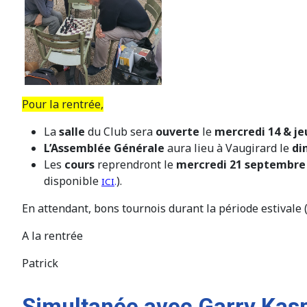
Pour la rentrée,
La
salle
du Club sera
ouverte
le
mercredi 14 & j
L’Assemblée Générale
aura lieu à Vaugirard le
di
Les
cours
reprendront le
mercredi 21 septembre
disponible
).
ICI
.
En attendant, bons tournois durant la période estivale 
A la rentrée
Patrick
Simultanée avec Garry Kas