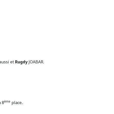
aussi et
Rugdy
JOABAR.
ème
a 8
place..