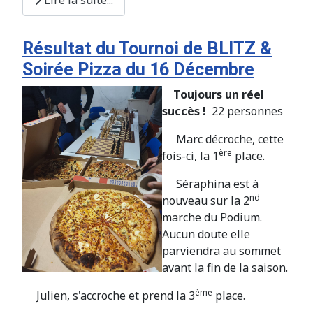
Lire la suite...
Résultat du Tournoi de BLITZ &
Soirée Pizza du 16 Décembre
Toujours un réel
succès !
22 personnes
Marc décroche, cette
ère
fois-ci, la 1
place.
Séraphina est à
nd
nouveau sur la 2
marche du Podium.
Aucun doute elle
parviendra au sommet
avant la fin de la saison.
ème
Julien, s'accroche et prend la 3
place.