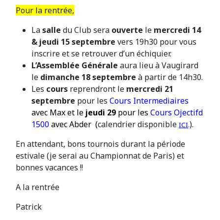
Pour la rentrée,
La
salle
du Club sera
ouverte
le
mercredi 14
& jeudi 15 septembre
vers 19h30 pour vous
inscrire et se retrouver d’un échiquier.
L’Assemblée Générale
aura lieu à Vaugirard
le
dimanche 18 septembre
à partir de 14h30.
Les
cours
reprendront le
mercredi 21
septembre
pour les
Cours
Intermediaires
avec Max et le
jeudi 29
pour les
Cours Ojectifd
1500
avec Abder
(
calendrier disponible
).
ICI
.
En attendant, bons tournois durant la période
estivale (je serai au Championnat de Paris) et
bonnes vacances !!
A la rentrée
Patrick