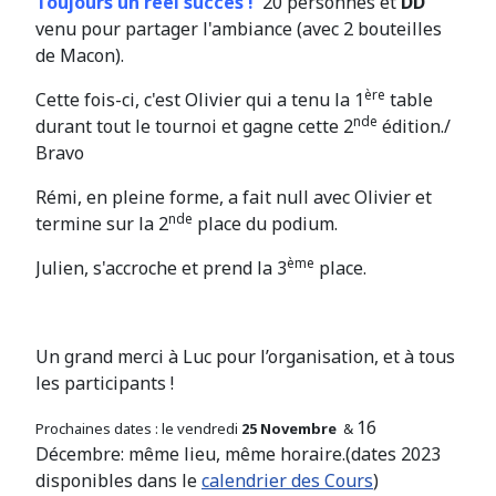
Toujours un réel
succès
!
20 personnes et
DD
venu pour partager l'ambiance (avec 2 bouteilles
de Macon).
ère
Cette fois-ci, c'est Olivier qui a tenu la 1
table
nde
durant tout le tournoi et gagne cette 2
édition./
Bravo
Rémi, en pleine forme, a fait null avec Olivier et
nde
termine sur la 2
place du podium.
ème
Julien, s'accroche et prend la 3
place.
Un grand merci à Luc pour l’organisation, et à tous
les participants !
16
Prochaines dates : le vendredi
25 Novembre
&
Décembre: même lieu, même horaire.(dates 2023
disponibles dans le
calendrier des Cours
)