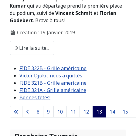
Kumar
qui au départage prend la première place
du podium, suivi de
Vincent Schmit
et
Florian
Godebert
. Bravo à tous!
Création : 19 Janvier 2019
Lire la suite...
FIDE 322B - Grille américaine
Victor Djukic nous a quittés
FIDE 321B - Grille americaine
FIDE 321A - Grille américaine
Bonnes fêtes!
8
9
10
11
12
13
14
15
Page 13 sur 26