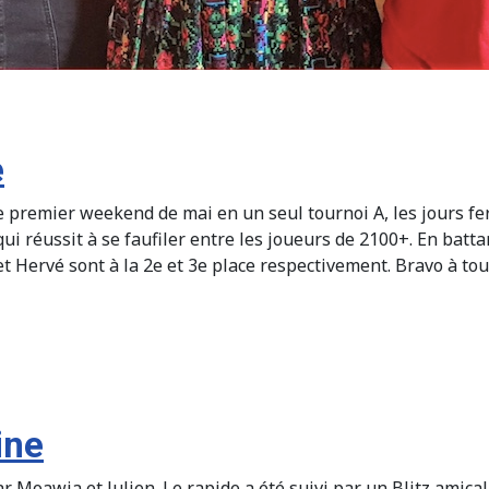
e
 premier weekend de mai en un seul tournoi A, les jours fer
 qui réussit à se faufiler entre les joueurs de 2100+. En bat
t Hervé sont à la 2e et 3e place respectivement. Bravo à tou
ine
r Moawia et Julien. Le rapide a été suivi par un Blitz amica