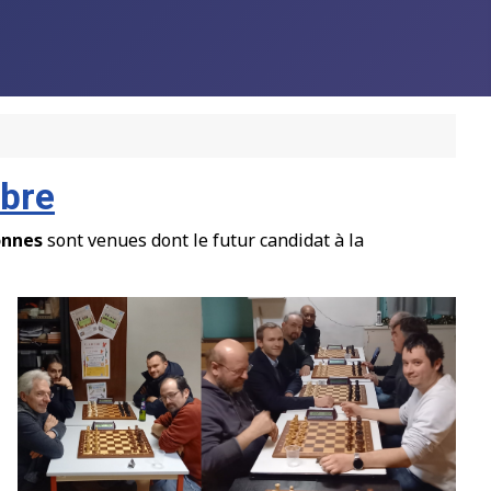
mbre
onnes
sont venues dont le futur candidat
à
la