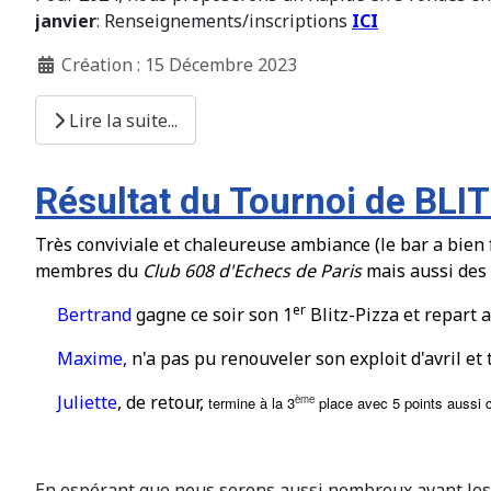
janvier
: Renseignements/inscriptions
ICI
Création : 15 Décembre 2023
Lire la suite...
Résultat du Tournoi de BLI
Très conviviale et chaleureuse ambiance (le bar a bien
membres du
Club 608 d'Echecs de Paris
mais aussi des
er
Bertrand
gagne ce soir son 1
Blitz-Pizza et repart
Maxime,
n'a pas pu renouveler son exploit d'avril et
Juliette
, de retour,
ème
termine à la 3
place avec 5 points auss
En espérant que nous serons aussi nombreux avant les f