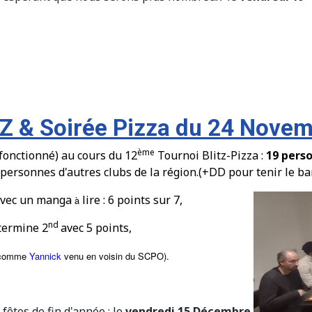
TZ & Soirée Pizza du 24 Nove
ème
 fonctionn
é
) au cours du 12
Tournoi Blitz-Pizza :
19 pers
personnes d'autres clubs de la r
é
gion.
(+DD pour tenir le bar
 avec un manga
lire : 6
points sur 7,
à
nd
termine 2
avec 5 points,
i comme
Yannick
venu en voisin du SCPO).
êtes de fin d'année : le
vendredi 15 Décembre