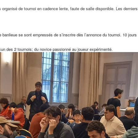
s organisé de tournoi en cadence lente, faute de salle disponible. Les derniers
 banlieue se sont empressés de s’inscrire dès l’annonce du tournoi. 10 jours a
un des 2 tournois; du novice passionné au joueur expérimenté.