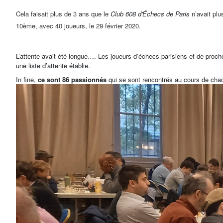
Cela faisait plus de 3 ans que le
Club 608 d'Échecs de Paris
n’avait plu
10ème
, avec 40 joueurs, le 29 février 2020.
L’attente avait été longue…. Les joueurs d’échecs parisiens et de proche
une liste d’attente établie.
In fine,
ce sont 86 passionnés
qui se sont rencontrés au cours de chac