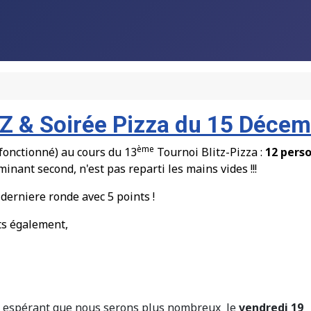
TZ & Soirée Pizza du 15 Déce
ème
 fonctionn
é
) au cours du 13
Tournoi Blitz-Pizza :
12 pers
minant second, n'est pas reparti les mains vides !!!
a derniere ronde
avec 5 points
!
ts
é
galement,
n espérant que nous serons plus nombreux le
vendredi 19