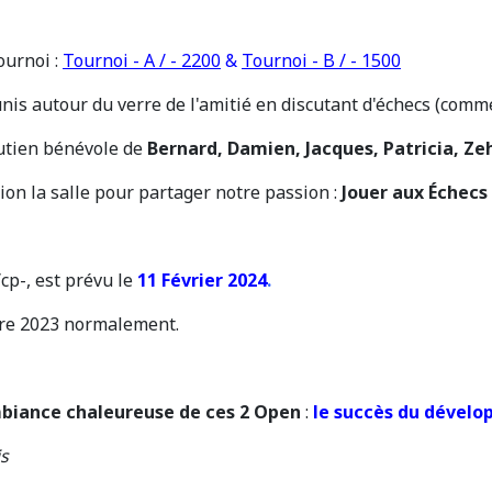
ournoi :
Tournoi - A / - 2200
&
Tournoi - B / - 1500
unis autour du verre de l'amitié en discutant d'échecs (comm
outien bénévole de
Bernard, Damien, Jacques, Patricia, Ze
ion la salle pour partager notre passion :
Jouer aux Échecs
cp-, est prévu le
11 Février 2024
.
bre 2023 normalement.
ambiance chaleureuse de ces 2 Open
:
le succès du dévelo
is