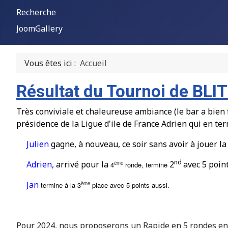
Recherche
JoomGallery
Vous êtes ici :
Accueil
Résultat du Tournoi de BLI
Très conviviale et chaleureuse ambiance (le bar a bien
pr
é
sidence de la Ligue d'ile de France Adrien qui en ter
Julien
gagne,
à
nouveau, ce soir sans avoir à jouer l
nd
Adrien,
arriv
é
pour la
2
avec 5 poin
ème
4
ronde, termine
Jan
ème
termine à la 3
place avec 5 points aussi.
Pour 2024, nous proposerons un Rapide en 5 rondes e