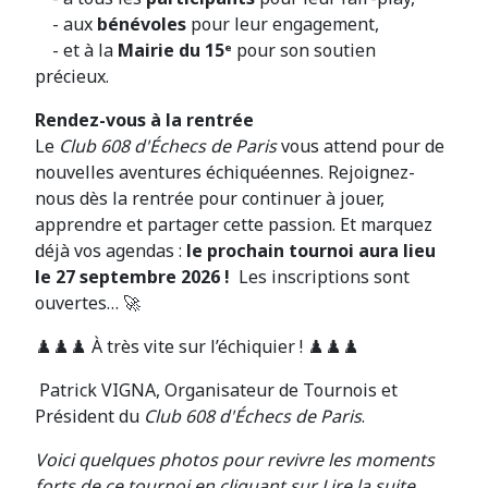
- aux
bénévoles
pour leur engagement,
- et à la
Mairie du 15ᵉ
pour son soutien
précieux.
Rendez-vous à la rentrée
Le
Club 608 d'Échecs de Paris
vous attend pour de
nouvelles aventures échiquéennes. Rejoignez-
nous dès la rentrée pour continuer à jouer,
apprendre et partager cette passion. Et marquez
déjà vos agendas :
le prochain tournoi aura lieu
le 27 septembre 2026
!
Les inscriptions sont
ouvertes… 🚀
♟️♟️♟️ À très vite sur l’échiquier ! ♟️♟️♟️
Patrick VIGNA, Organisateur de Tournois et
Président du
Club 608 d'Échecs de Paris
.
Voici quelques photos pour revivre les moments
forts de ce tournoi en cliquant sur Lire la suite