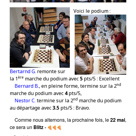
Vo
ici le podium :
Bertarnd G.
remonte sur
ère
la
1
marche du podium avec
5
pts/5 : Excellent
nd
Bernard B.
, en pleine forme, termine
sur la 2
marche du podium avec
4
pts/5,
nd
Nestor C.
termine sur la 2
marche du podium
au départage avec
3.5
pts/5 :
Bravo
.
Comme nous alternons, la prochaine fois, le
22 mai
,
ce sera un
Blitz
-