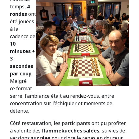
temps,
4
rondes
ont
été jouées
à la
cadence de
10
minutes +
3
secondes
par coup
.
Malgré
ce format
serré, l’ambiance était au rendez-vous, entre
concentration sur l’échiquier et moments de
détente.
Côté restauration, les participants ont pu profiter
à volonté des
flammekueches salées
, suivies de
versions
sucrées
pour clore le repas en douceur.