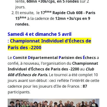
lente,
60mn +30s/cps, en 5 rondes
sur 2
jours.
ème
Et ensuite, le
17
Rapide Club 608 - Paris
ème
15
à la cadence de
12mn +3s/cps en 9
rondes.
Samedi 4 et dimanche 5 avril
:
Championnat Individuel d'
É
checs de
Paris des -2200
Le
C
omité
D
épartemental
P
arisien des
É
checs
a
confié, à nouveau, l'organisation du
Championnat
Individuel d'
É
checs de Paris des -2200
au
Club
608 d’Échecs de Paris
.
Le tournoi a été complet 10
jours avant son début : ceci reflète l’intérêt de cette
cadence pour les joueurs d’Ile de France. :
87
participants.