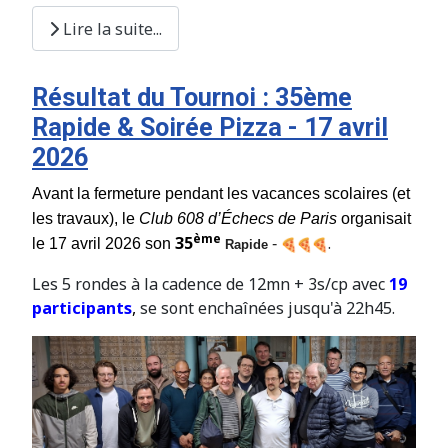
Lire la suite...
Résultat du Tournoi : 35ème
Rapide & Soirée Pizza - 17 avril
2026
Avant la fermeture pendant les vacances scolaires (et
les travaux), le
Club 608 d’Échecs de Paris
organisait
ème
35
.
le 17 avril 2026 son
-
Rapide
Les 5 rondes à la cadence de 12mn + 3s/cp avec
19
participants
,
se sont enchaînées jusqu'à 22h45.